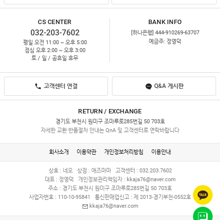
CS CENTER
BANK INFO
032-203-7602
[하나은행] 444-910269-63707
예금주: 정영덕
평일 오전 11:00 ~ 오후 5:00
점심 오후 2:00 ~ 오후 3:00
토 / 일 / 공휴일 휴무
고객센터 연결
Q&A 게시판
RETURN / EXCHANGE
경기도 부천시 원미구 조마루로285번길 50 703호
자세한 교환·반품절차 안내는 QnA 및 고객센터로 연락바랍니다
회사소개
이용약관
개인정보처리방침
이용안내
상호 : 네오
상점 : 애즈마마
고객센터 : 032.203.7602
대표 : 정영덕
개인정보관리책임자 :
kkaja76@naver.com
주소 : 경기도 부천시 원미구 조마루로285번길 50 703호
사업자번호 : 110-10-95841
통신판매업신고 : 제 2013-경기부천-0552호
kkaja76@naver.com