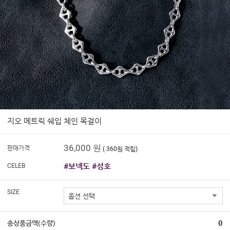
지오 메트릭 쉐입 체인 목걸이
36,000 원
판매가격
( 360원 적립)
#보넥도 #성호
CELEB
SIZE
0
총상품금액(수량)