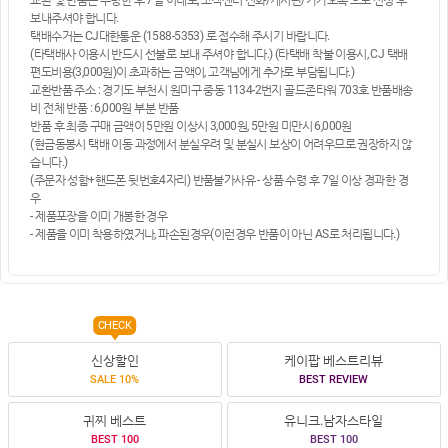
보내주셔야 합니다.
택배수거는 CJ대한통운 (1588-5353) 로 접수해 주시기 바랍니다.
(타택배사 이용시 반드시 선불로 보내 주셔야 합니다.) (타택배 착불 이용시, CJ 택배
편도비용(3,000원)이 초과하는 금액이, 고객님에게 추가로 부담됩니다.)
교환반품 주소 : 경기도 부천시 원미구 중동 1134-2번지 골드존타워 703호 반품배송
비 전체 반품 : 6,000원 부분 반품
반품 후 최종 구매 금액이 5만원 이상시 3,000원, 5만원 미만시 6,000원
(현금동봉시 택배 이동 과정에서 분실우려 및 분실시 보상이 어려우므로 권장하지 않
습니다.)
(주문자 성함+핸드폰 뒷번호4자리) 반품불가사유 - 상품 수령 후 7일 이상 경과한 경
우
- 제품포장을 이미 개봉한 경우
- 제품을 이미 착용하였거나, 파손된경우(이런경우 반품이 아닌 AS로 처리됩니다.)
CHECK
신상할인
케이팝 베스트리뷰
SALE 10%
BEST REVIEW
귀찌 베스트
유니크.남자스타일
BEST 100
BEST 100