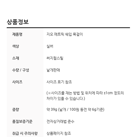
상품정보
제품명
지오 메트릭 쉐입 목걸이
색상
실버
소재
써지컬스틸
수량 / 구성
낱개판매
사이즈
사이즈 표기 참조
(※사이즈를 재는 방법 및 위치에 따라 ±1cm 정도의
차이가 있을 수 있습니다.)
중량
약 39g (낱개 / 100원 동전 약 6g기준)
품질보증기준
전자상거래법 준수
취급 시 주의사항
상품페이지 참조