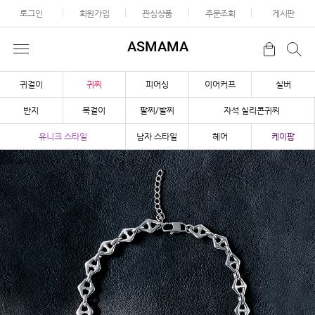
로그인
회원가입
관심상품
주문조회
게시판
ASMAMA
귀걸이
귀찌
피어싱
이어커프
실버
반지
목걸이
팔찌/발찌
자석 실리콘귀찌
유니크 스타일
남자 스타일
헤어
케이팝