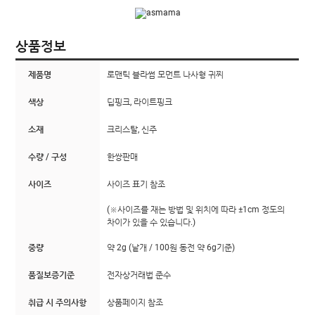
상품정보
제품명
로맨틱 블라썸 모먼트 나사형 귀찌
색상
딥핑크, 라이트핑크
소재
크리스탈, 신주
수량 / 구성
한쌍판매
사이즈
사이즈 표기 참조
(※사이즈를 재는 방법 및 위치에 따라 ±1cm 정도의
차이가 있을 수 있습니다.)
중량
약 2g (낱개 / 100원 동전 약 6g기준)
품질보증기준
전자상거래법 준수
취급 시 주의사항
상품페이지 참조