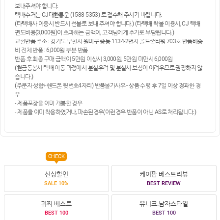
보내주셔야 합니다.
택배수거는 CJ대한통운 (1588-5353) 로 접수해 주시기 바랍니다.
(타택배사 이용시 반드시 선불로 보내 주셔야 합니다.) (타택배 착불 이용시, CJ 택배
편도비용(3,000원)이 초과하는 금액이, 고객님에게 추가로 부담됩니다.)
교환반품 주소 : 경기도 부천시 원미구 중동 1134-2번지 골드존타워 703호 반품배송
비 전체 반품 : 6,000원 부분 반품
반품 후 최종 구매 금액이 5만원 이상시 3,000원, 5만원 미만시 6,000원
(현금동봉시 택배 이동 과정에서 분실우려 및 분실시 보상이 어려우므로 권장하지 않
습니다.)
(주문자 성함+핸드폰 뒷번호4자리) 반품불가사유 - 상품 수령 후 7일 이상 경과한 경
우
- 제품포장을 이미 개봉한 경우
- 제품을 이미 착용하였거나, 파손된경우(이런경우 반품이 아닌 AS로 처리됩니다.)
CHECK
신상할인
케이팝 베스트리뷰
SALE 10%
BEST REVIEW
귀찌 베스트
유니크.남자스타일
BEST 100
BEST 100