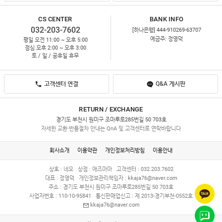
CS CENTER
BANK INFO
032-203-7602
[하나은행] 444-910269-63707
예금주: 정영덕
평일 오전 11:00 ~ 오후 5:00
점심 오후 2:00 ~ 오후 3:00
토 / 일 / 공휴일 휴무
고객센터 연결
Q&A 게시판
RETURN / EXCHANGE
경기도 부천시 원미구 조마루로285번길 50 703호
자세한 교환·반품절차 안내는 QnA 및 고객센터로 연락바랍니다
회사소개
이용약관
개인정보처리방침
이용안내
상호 : 네오
상점 : 애즈마마
고객센터 : 032.203.7602
대표 : 정영덕
개인정보관리책임자 :
kkaja76@naver.com
주소 : 경기도 부천시 원미구 조마루로285번길 50 703호
사업자번호 : 110-10-95841
통신판매업신고 : 제 2013-경기부천-0552호
kkaja76@naver.com