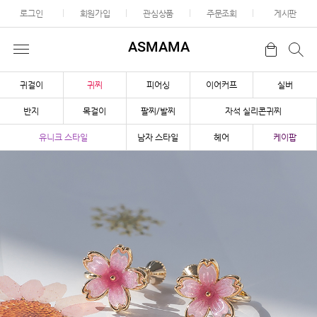
로그인
회원가입
관심상품
주문조회
게시판
ASMAMA
귀걸이
귀찌
피어싱
이어커프
실버
반지
목걸이
팔찌/발찌
자석 실리콘귀찌
유니크 스타일
남자 스타일
헤어
케이팝