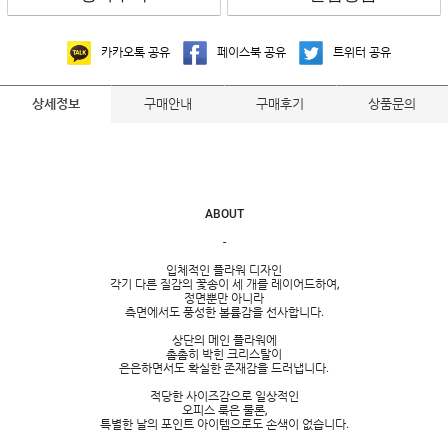
카카오톡 공유
페이스북 공유
트위터 공유
구매안내
구매후기
상품문의
상세정보
ABOUT
-
입체적인 플라워 디자인
각기 다른 질감의 꽃송이 세 개를 레이어드하여,
정면뿐만 아니라
측면에서도 풍성한 볼륨감을 선사합니다.
상단의 메인 플라워에
촘촘히 박힌 크리스탈이
은은하면서도 확실한 존재감을 드러냅니다.
적당한 사이즈감으로 일상적인
오피스 룩은 물론,
특별한 날의 포인트 아이템으로도 손색이 없습니다.