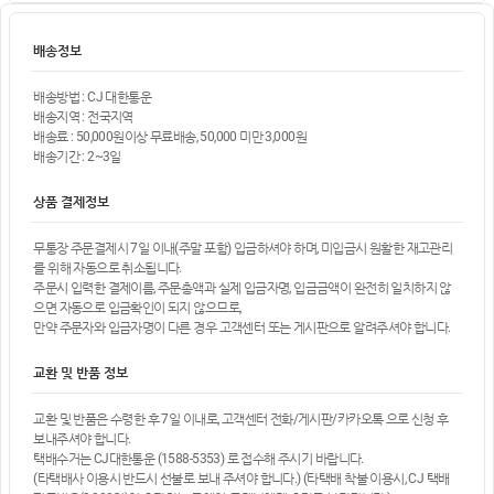
배송정보
배송방법 : CJ 대한통운
배송지역 : 전국지역
배송료 : 50,000원이상 무료배송, 50,000 미만 3,000원
배송기간 : 2~3일
상품 결제정보
무통장 주문결제시 7일 이내(주말 포함) 입금하셔야 하며, 미입금시 원활한 재고관리
를 위해 자동으로 취소됩니다.
주문시 입력한 결제이름, 주문총액과 실제 입금자명, 입금금액이 완전히 일치하지 않
으면 자동으로 입금확인이 되지 않으므로,
만약 주문자와 입금자명이 다른 경우 고객센터 또는 게시판으로 알려주셔야 합니다.
교환 및 반품 정보
교환 및 반품은 수령한 후 7일 이내로, 고객센터 전화/게시판/카카오톡 으로 신청 후
보내주셔야 합니다.
택배수거는 CJ대한통운 (1588-5353) 로 접수해 주시기 바랍니다.
(타택배사 이용시 반드시 선불로 보내 주셔야 합니다.) (타택배 착불 이용시, CJ 택배