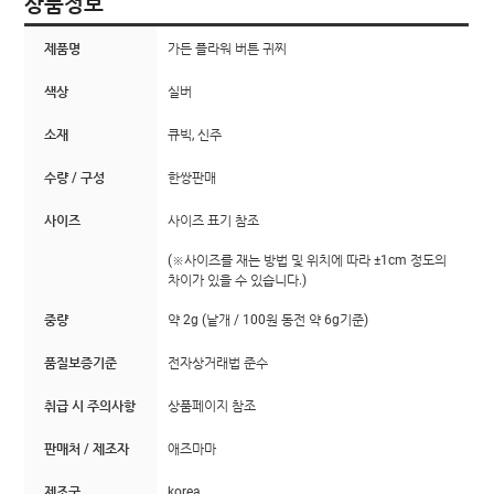
상품정보
제품명
가든 플라워 버튼 귀찌
색상
실버
소재
큐빅, 신주
수량 / 구성
한쌍판매
사이즈
사이즈 표기 참조
(※사이즈를 재는 방법 및 위치에 따라 ±1cm 정도의
차이가 있을 수 있습니다.)
중량
약 2g (낱개 / 100원 동전 약 6g기준)
품질보증기준
전자상거래법 준수
취급 시 주의사항
상품페이지 참조
판매처 / 제조자
애즈마마
제조국
korea