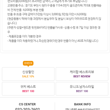
편도비용(3,000원)이 초과하는 금액이, 고객님에게 추가로 부담됩니다.)
교환반품 주소 : 경기도 부천시 원미구 중동 1134-2번지 골드존타워 703호 반품배송
비 전체 반품 : 6,000원 부분 반품
반품 후 최종 구매 금액이 5만원 이상시 3,000원, 5만원 미만시 6,000원
(현금동봉시 택배 이동 과정에서 분실우려 및 분실시 보상이 어려우므로 권장하지 않
습니다.)
(주문자 성함+핸드폰 뒷번호4자리) 반품불가사유 - 상품 수령 후 7일 이상 경과한 경
우
- 제품포장을 이미 개봉한 경우
- 제품을 이미 착용하였거나, 파손된경우(이런경우 반품이 아닌 AS로 처리됩니다.)
CHECK
신상할인
케이팝 베스트리뷰
SALE 10%
BEST REVIEW
귀찌 베스트
유니크.남자스타일
BEST 100
BEST 100
CS CENTER
BANK INFO
032-203-7602
[하나은행] 444-910269-63707