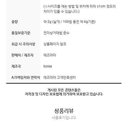
(※사이즈를 재는 방법 및 위치에 따라 ±1cm 정도의
차이가 있을 수 있습니다.)
중량
약 2g (낱개 / 100원 동전 약 6g기준)
품질보증기준
전자상거래법 준수
취급 시 주의사항
상품페이지 참조
판매처 / 제조자
애즈마마
제조국
korea
A/S책임자와 연락처
애즈마마 고객만족센터
게시된 모든 콘텐츠들은
저작권 및 디자인 보호법에 의거하여 보호받고 있습니다.
상품리뷰
사용후기입니다.