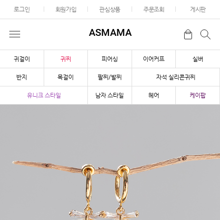
로그인
회원가입
관심상품
주문조회
게시판
ASMAMA
귀걸이
귀찌
피어싱
이어커프
실버
반지
목걸이
팔찌/발찌
자석 실리콘귀찌
유니크 스타일
남자 스타일
헤어
케이팝