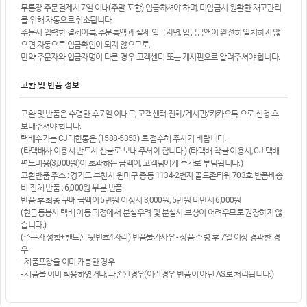
무통장 주문결제시 7일 이내(주말 포함) 입금하셔야 하며, 미입금시 원활한 재고관리
를 위해 자동으로 취소됩니다.
주문시 입력한 결제이름, 주문총액과 실제 입금자명, 입금금액이 완전히 일치하지 않
으면 자동으로 입금확인이 되지 않으므로,
만약 주문자와 입금자명이 다른 경우 고객센터 또는 게시판으로 알려주셔야 합니다.
교환 및 반품 정보
교환 및 반품은 수령한 후 7일 이내로, 고객센터 전화/게시판/카카오톡 으로 신청 후
보내주셔야 합니다.
택배수거는 CJ대한통운 (1588-5353) 로 접수해 주시기 바랍니다.
(타택배사 이용시 반드시 선불로 보내 주셔야 합니다.) (타택배 착불 이용시, CJ 택배
편도비용(3,000원)이 초과하는 금액이, 고객님에게 추가로 부담됩니다.)
교환반품 주소 : 경기도 부천시 원미구 중동 1134-2번지 골드존타워 703호 반품배송
비 전체 반품 : 6,000원 부분 반품
반품 후 최종 구매 금액이 5만원 이상시 3,000원, 5만원 미만시 6,000원
(현금동봉시 택배 이동 과정에서 분실우려 및 분실시 보상이 어려우므로 권장하지 않
습니다.)
(주문자 성함+핸드폰 뒷번호4자리) 반품불가사유 - 상품 수령 후 7일 이상 경과한 경
우
- 제품포장을 이미 개봉한 경우
- 제품을 이미 착용하였거나, 파손된경우(이런경우 반품이 아닌 AS로 처리됩니다.)