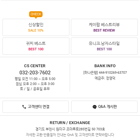
CHECK
신상할인
케이팝 베스트리뷰
SALE 10%
BEST REVIEW
귀찌 베스트
유니크.남자스타일
BEST 100
BEST 100
CS CENTER
BANK INFO
032-203-7602
[하나은행] 444-910269-63707
예금주: 정영덕
평일 오전 11:00 ~ 오후 5:00
점심 오후 2:00 ~ 오후 3:00
토 / 일 / 공휴일 휴무
고객센터 연결
Q&A 게시판
RETURN / EXCHANGE
경기도 부천시 원미구 조마루로285번길 50 703호
자세한 교환·반품절차 안내는 QnA 및 고객센터로 연락바랍니다