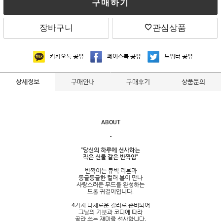
구매하기
장바구니
관심상품
카카오톡 공유
페이스북 공유
트위터 공유
구매안내
구매후기
상품문의
상세정보
ABOUT
-
"당신의 하루에 선사하는
작은 선물 같은 반짝임"
반짝이는 큐빅 리본과
동글동글한 컬러 볼이 만나
사랑스러운 무드를 완성하는
드롭 귀걸이입니다.
4가지 다채로운 컬러로 준비되어
그날의 기분과 코디에 따라
골라 쓰는 재미를 선사합니다.