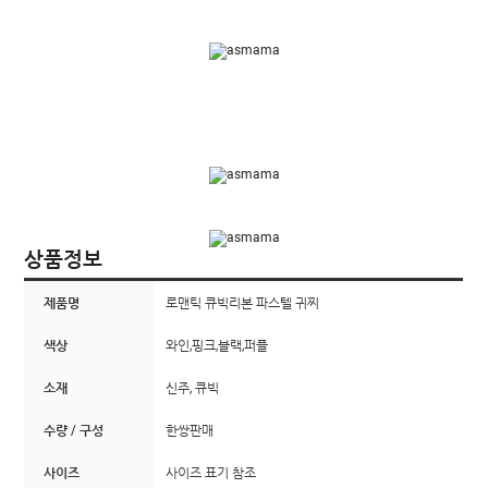
상품정보
제품명
로맨틱 큐빅리본 파스텔 귀찌
색상
와인,핑크,블랙,퍼플
소재
신주, 큐빅
수량 / 구성
한쌍판매
사이즈
사이즈 표기 참조