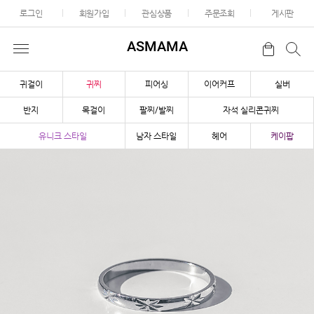
로그인
회원가입
관심상품
주문조회
게시판
ASMAMA
귀걸이
귀찌
피어싱
이어커프
실버
반지
목걸이
팔찌/발찌
자석 실리콘귀찌
유니크 스타일
남자 스타일
헤어
케이팝