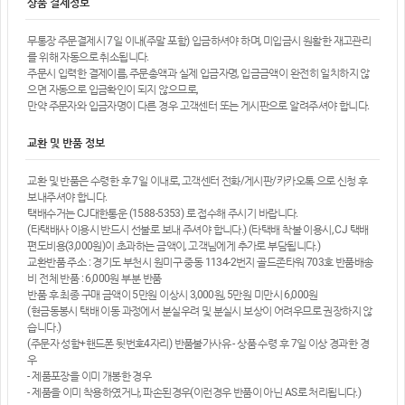
상품 결제정보
무통장 주문결제시 7일 이내(주말 포함) 입금하셔야 하며, 미입금시 원활한 재고관리
를 위해 자동으로 취소됩니다.
주문시 입력한 결제이름, 주문총액과 실제 입금자명, 입금금액이 완전히 일치하지 않
으면 자동으로 입금확인이 되지 않으므로,
만약 주문자와 입금자명이 다른 경우 고객센터 또는 게시판으로 알려주셔야 합니다.
교환 및 반품 정보
교환 및 반품은 수령한 후 7일 이내로, 고객센터 전화/게시판/카카오톡 으로 신청 후
보내주셔야 합니다.
택배수거는 CJ대한통운 (1588-5353) 로 접수해 주시기 바랍니다.
(타택배사 이용시 반드시 선불로 보내 주셔야 합니다.) (타택배 착불 이용시, CJ 택배
편도비용(3,000원)이 초과하는 금액이, 고객님에게 추가로 부담됩니다.)
교환반품 주소 : 경기도 부천시 원미구 중동 1134-2번지 골드존타워 703호 반품배송
비 전체 반품 : 6,000원 부분 반품
반품 후 최종 구매 금액이 5만원 이상시 3,000원, 5만원 미만시 6,000원
(현금동봉시 택배 이동 과정에서 분실우려 및 분실시 보상이 어려우므로 권장하지 않
습니다.)
(주문자 성함+핸드폰 뒷번호4자리) 반품불가사유 - 상품 수령 후 7일 이상 경과한 경
우
- 제품포장을 이미 개봉한 경우
- 제품을 이미 착용하였거나, 파손된경우(이런경우 반품이 아닌 AS로 처리됩니다.)