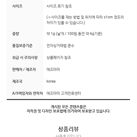
사이즈
사이즈 표기 참조
(※사이즈를 재는 방법 및 위치에 따라 ±1cm 정도의
차이가 있을 수 있습니다.)
중량
약 1g (낱개 / 100원 동전 약 6g기준)
품질보증기준
전자상거래법 준수
취급 시 주의사항
상품페이지 참조
판매처 / 제조자
애즈마마
제조국
korea
A/S책임자와 연락처
애즈마마 고객만족센터
게시된 모든 콘텐츠들은
저작권 및 디자인 보호법에 의거하여 보호받고 있습니다.
상품리뷰
사용후기입니다.