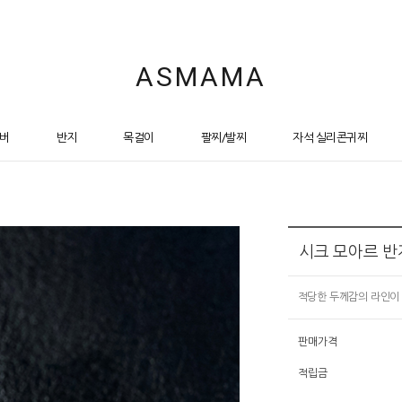
ASMAMA
버
반지
목걸이
팔찌/발찌
자석 실리콘귀찌
시크 모아르 반
적당한 두께감의 라인이
판매가격
적립금