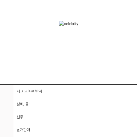
시크 모아르 반지
실버, 골드
신주
낱개판매