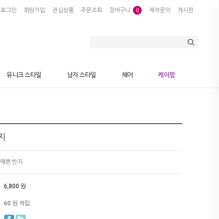
로그인
회원가입
관심상품
주문조회
장바구니
제작문의
게시판
0
유니크 스타일
남자 스타일
헤어
케이팝
지
 예쁜 반지
6,800 원
60 원 적립