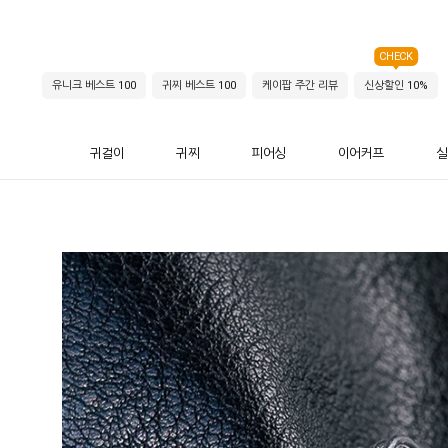
CHECK
유니크 베스트 100
귀찌 베스트 100
케이팝 주간 리뷰
신상할인 10%
귀걸이
귀찌
피어싱
이어커프
실