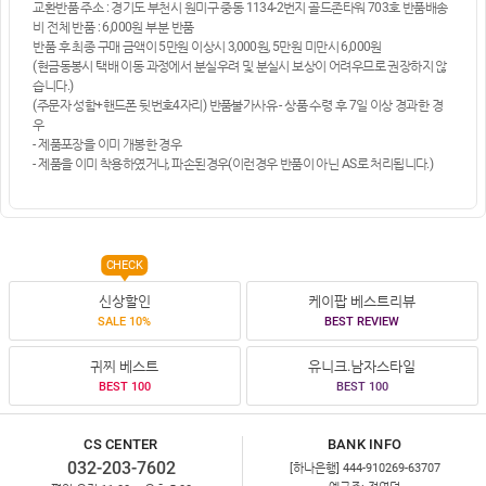
교환반품 주소 : 경기도 부천시 원미구 중동 1134-2번지 골드존타워 703호 반품배송
비 전체 반품 : 6,000원 부분 반품
반품 후 최종 구매 금액이 5만원 이상시 3,000원, 5만원 미만시 6,000원
(현금동봉시 택배 이동 과정에서 분실우려 및 분실시 보상이 어려우므로 권장하지 않
습니다.)
(주문자 성함+핸드폰 뒷번호4자리) 반품불가사유 - 상품 수령 후 7일 이상 경과한 경
우
- 제품포장을 이미 개봉한 경우
- 제품을 이미 착용하였거나, 파손된경우(이런경우 반품이 아닌 AS로 처리됩니다.)
CHECK
신상할인
케이팝 베스트리뷰
SALE 10%
BEST REVIEW
귀찌 베스트
유니크.남자스타일
BEST 100
BEST 100
CS CENTER
BANK INFO
032-203-7602
[하나은행] 444-910269-63707