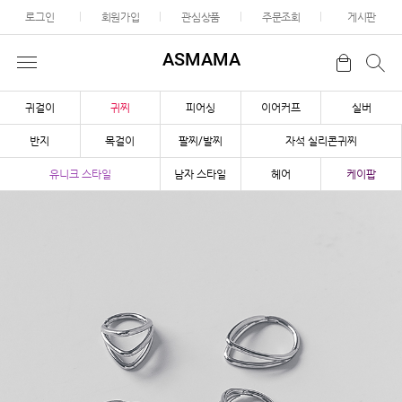
로그인
회원가입
관심상품
주문조회
게시판
ASMAMA
귀걸이
귀찌
피어싱
이어커프
실버
반지
목걸이
팔찌/발찌
자석 실리콘귀찌
유니크 스타일
남자 스타일
헤어
케이팝