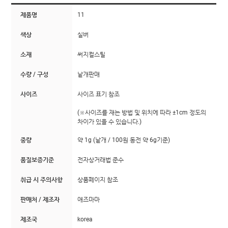
제품명
11
색상
실버
소재
써지컬스틸
수량 / 구성
낱개판매
사이즈
사이즈 표기 참조
(※사이즈를 재는 방법 및 위치에 따라 ±1cm 정도의
차이가 있을 수 있습니다.)
중량
약 1g (낱개 / 100원 동전 약 6g기준)
품질보증기준
전자상거래법 준수
취급 시 주의사항
상품페이지 참조
판매처 / 제조자
애즈마마
제조국
korea