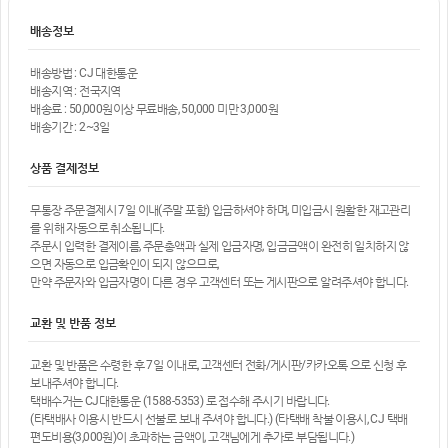
배송정보
배송방법 : CJ 대한통운
배송지역 : 전국지역
배송료 : 50,000원이상 무료배송, 50,000 미만 3,000원
배송기간 : 2~3일
상품 결제정보
무통장 주문결제시 7일 이내(주말 포함) 입금하셔야 하며, 미입금시 원활한 재고관리
를 위해 자동으로 취소됩니다.
주문시 입력한 결제이름, 주문총액과 실제 입금자명, 입금금액이 완전히 일치하지 않
으면 자동으로 입금확인이 되지 않으므로,
만약 주문자와 입금자명이 다른 경우 고객센터 또는 게시판으로 알려주셔야 합니다.
교환 및 반품 정보
교환 및 반품은 수령한 후 7일 이내로, 고객센터 전화/게시판/카카오톡 으로 신청 후
보내주셔야 합니다.
택배수거는 CJ대한통운 (1588-5353) 로 접수해 주시기 바랍니다.
(타택배사 이용시 반드시 선불로 보내 주셔야 합니다.) (타택배 착불 이용시, CJ 택배
편도비용(3,000원)이 초과하는 금액이, 고객님에게 추가로 부담됩니다.)