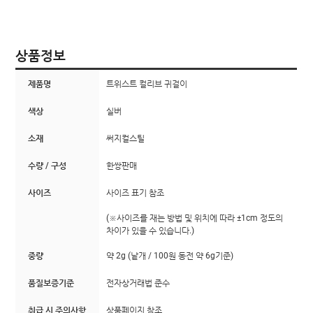
상품정보
제품명
트위스트 컬리브 귀걸이
색상
실버
소재
써지컬스틸
수량 / 구성
한쌍판매
사이즈
사이즈 표기 참조
(※사이즈를 재는 방법 및 위치에 따라 ±1cm 정도의
차이가 있을 수 있습니다.)
중량
약 2g (낱개 / 100원 동전 약 6g기준)
품질보증기준
전자상거래법 준수
취급 시 주의사항
상품페이지 참조