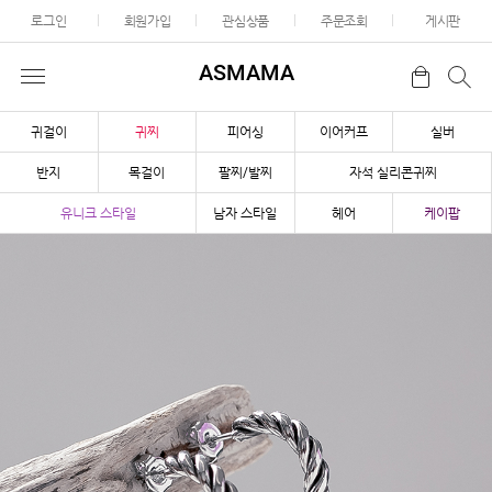
로그인
회원가입
관심상품
주문조회
게시판
ASMAMA
귀걸이
귀찌
피어싱
이어커프
실버
반지
목걸이
팔찌/발찌
자석 실리콘귀찌
유니크 스타일
남자 스타일
헤어
케이팝