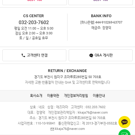
CS CENTER
BANK INFO
032-203-7602
[하나은행] 444-910269-63707
예금주: 정영덕
평일 오전 11:00 ~ 오후 5:00
점심 오후 2:00 ~ 오후 3:00
토 / 일 / 공휴일 휴무
고객센터 연결
Q&A 게시판
RETURN / EXCHANGE
경기도 부천시 원미구 조마루로285번길 50 703호
자세한 교환·반품절차 안내는 QnA 및 고객센터로 연락바랍니다
회사소개
이용약관
개인정보처리방침
이용안내
상호 : 네오
상점 : 애즈마마
고객센터 : 032.203.7602
대표 : 정영덕
개인정보관리책임자 :
kkaja76@naver.com
주소 : 경기도 부천시 원미구 조마루로285번길 50 703호
사업자번호 : 110-10-95841
통신판매업신고 : 제 2013-경기부천-0552호
kkaja76@naver.com