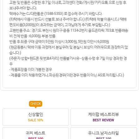
교환 및 반품은 수령한 후 7일 이내로, 고객센터 전화/게시판/카카오톡 으로 신청 후
보내주셔야 합니다.
택배수거는 CJ대한통운 (1588-5353) 로 접수해 주시기 바랍니다.
(타택배사 이용시 반드시 선불로 보내 주셔야 합니다.) (타택배 착불 이용시, CJ 택배
편도비용(3,000원)이 초과하는 금액이, 고객님에게 추가로 부담됩니다.)
교환반품 주소 : 경기도 부천시 원미구 중동 1134-2번지 골드존타워 703호 반품배송
비 전체 반품 : 6,000원 부분 반품
반품 후 최종 구매 금액이 5만원 이상시 3,000원, 5만원 미만시 6,000원
(현금동봉시 택배 이동 과정에서 분실우려 및 분실시 보상이 어려우므로 권장하지 않
습니다.)
(주문자 성함+핸드폰 뒷번호4자리) 반품불가사유 - 상품 수령 후 7일 이상 경과한 경
우
- 제품포장을 이미 개봉한 경우
- 제품을 이미 착용하였거나, 파손된경우(이런경우 반품이 아닌 AS로 처리됩니다.)
CHECK
신상할인
케이팝 베스트리뷰
SALE 10%
BEST REVIEW
귀찌 베스트
유니크.남자스타일
BEST 100
BEST 100