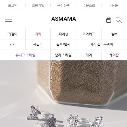
로그인
회원가입
관심상품
주문조회
게시판
ASMAMA
귀걸이
귀찌
피어싱
이어커프
실버
반지
목걸이
팔찌/발찌
자석 실리콘귀찌
유니크 스타일
남자 스타일
헤어
케이팝