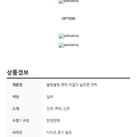
-
OPTION
-
상품정보
제품명
블링블링 큐빅 귀걸이 실리콘 귀찌
색상
실버
소재
진주, 큐빅, 신주
수량 / 구성
한쌍판매
사이즈
사이즈 표기 참조