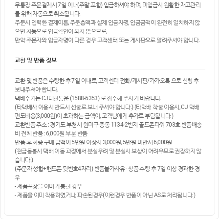
무통장 주문결제시 7일 이내(주말 포함) 입금하셔야 하며, 미입금시 원활한 재고관리
를 위해 자동으로 취소됩니다.
주문시 입력한 결제이름, 주문총액과 실제 입금자명, 입금금액이 완전히 일치하지 않
으면 자동으로 입금확인이 되지 않으므로,
만약 주문자와 입금자명이 다른 경우 고객센터 또는 게시판으로 알려주셔야 합니다.
교환 및 반품 정보
교환 및 반품은 수령한 후 7일 이내로, 고객센터 전화/게시판/카카오톡 으로 신청 후
보내주셔야 합니다.
택배수거는 CJ대한통운 (1588-5353) 로 접수해 주시기 바랍니다.
(타택배사 이용시 반드시 선불로 보내 주셔야 합니다.) (타택배 착불 이용시, CJ 택배
편도비용(3,000원)이 초과하는 금액이, 고객님에게 추가로 부담됩니다.)
교환반품 주소 : 경기도 부천시 원미구 중동 1134-2번지 골드존타워 703호 반품배송
비 전체 반품 : 6,000원 부분 반품
반품 후 최종 구매 금액이 5만원 이상시 3,000원, 5만원 미만시 6,000원
(현금동봉시 택배 이동 과정에서 분실우려 및 분실시 보상이 어려우므로 권장하지 않
습니다.)
(주문자 성함+핸드폰 뒷번호4자리) 반품불가사유 - 상품 수령 후 7일 이상 경과한 경
우
- 제품포장을 이미 개봉한 경우
- 제품을 이미 착용하였거나, 파손된경우(이런경우 반품이 아닌 AS로 처리됩니다.)