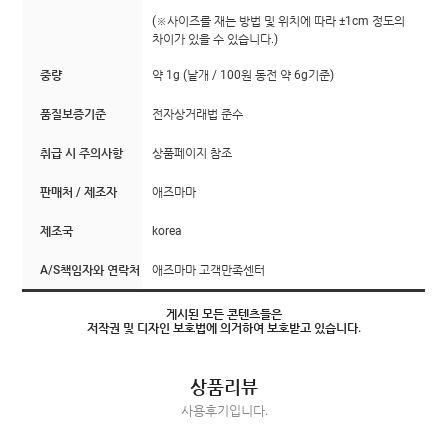
(※사이즈를 재는 방법 및 위치에 따라 ±1cm 정도의
차이가 있을 수 있습니다.)
중량
약 1g (낱개 / 100원 동전 약 6g기준)
품질보증기준
전자상거래법 준수
취급 시 주의사항
상품페이지 참조
판매처 / 제조자
애즈마마
제조국
korea
A/S책임자와 연락처
애즈마마 고객만족센터
게시된 모든 콘텐츠들은
저작권 및 디자인 보호법에 의거하여 보호받고 있습니다.
상품리뷰
사용후기입니다.