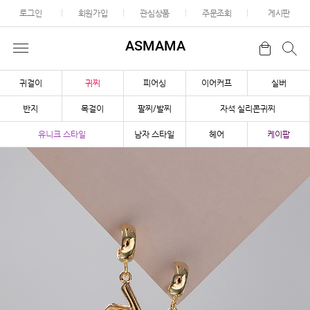
로그인
회원가입
관심상품
주문조회
게시판
ASMAMA
귀걸이
귀찌
피어싱
이어커프
실버
반지
목걸이
팔찌/발찌
자석 실리콘귀찌
유니크 스타일
남자 스타일
헤어
케이팝