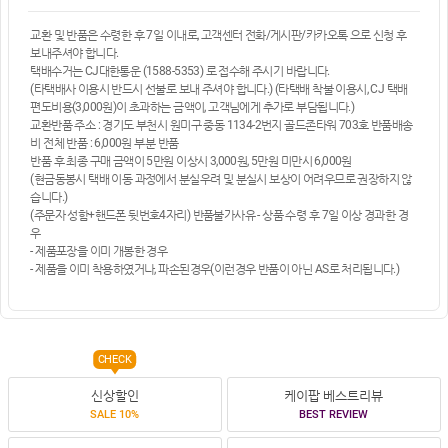
교환 및 반품은 수령한 후 7일 이내로, 고객센터 전화/게시판/카카오톡 으로 신청 후
보내주셔야 합니다.
택배수거는 CJ대한통운 (1588-5353) 로 접수해 주시기 바랍니다.
(타택배사 이용시 반드시 선불로 보내 주셔야 합니다.) (타택배 착불 이용시, CJ 택배
편도비용(3,000원)이 초과하는 금액이, 고객님에게 추가로 부담됩니다.)
교환반품 주소 : 경기도 부천시 원미구 중동 1134-2번지 골드존타워 703호 반품배송
비 전체 반품 : 6,000원 부분 반품
반품 후 최종 구매 금액이 5만원 이상시 3,000원, 5만원 미만시 6,000원
(현금동봉시 택배 이동 과정에서 분실우려 및 분실시 보상이 어려우므로 권장하지 않
습니다.)
(주문자 성함+핸드폰 뒷번호4자리) 반품불가사유 - 상품 수령 후 7일 이상 경과한 경
우
- 제품포장을 이미 개봉한 경우
- 제품을 이미 착용하였거나, 파손된경우(이런경우 반품이 아닌 AS로 처리됩니다.)
CHECK
신상할인
케이팝 베스트리뷰
SALE 10%
BEST REVIEW