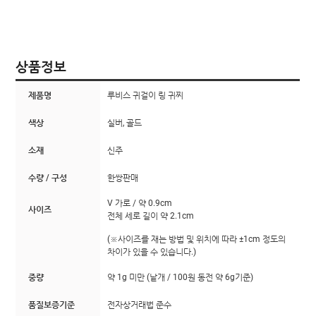
상품정보
제품명
루비스 귀걸이 링 귀찌
색상
실버, 골드
소재
신주
수량 / 구성
한쌍판매
V 가로 / 약 0.9cm
사이즈
전체 세로 길이 약 2.1cm
(※사이즈를 재는 방법 및 위치에 따라 ±1cm 정도의
차이가 있을 수 있습니다.)
중량
약 1g 미만 (낱개 / 100원 동전 약 6g기준)
품질보증기준
전자상거래법 준수