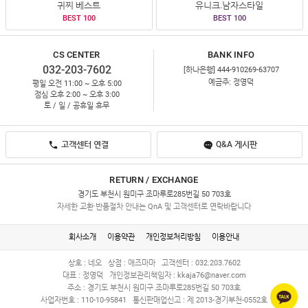
귀찌 베스트
유니크.남자스타일
BEST 100
BEST 100
CS CENTER
BANK INFO
032-203-7602
[하나은행] 444-910269-63707
예금주: 정영덕
평일 오전 11:00 ~ 오후 5:00
점심 오후 2:00 ~ 오후 3:00
토 / 일 / 공휴일 휴무
고객센터 연결
Q&A 게시판
RETURN / EXCHANGE
경기도 부천시 원미구 조마루로285번길 50 703호
자세한 교환·반품절차 안내는 QnA 및 고객센터로 연락바랍니다
회사소개
이용약관
개인정보처리방침
이용안내
상호 : 네오
상점 : 애즈마마
고객센터 : 032.203.7602
대표 : 정영덕
개인정보관리책임자 :
kkaja76@naver.com
주소 : 경기도 부천시 원미구 조마루로285번길 50 703호
사업자번호 : 110-10-95841
통신판매업신고 : 제 2013-경기부천-0552호