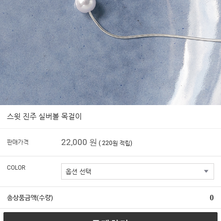
스윗 진주 실버볼 목걸이
22,000 원
판매가격
( 220원 적립)
COLOR
0
총상품금액(수량)