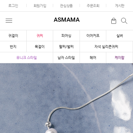
로그인
회원가입
관심상품
주문조회
게시판
ASMAMA
귀걸이
귀찌
피어싱
이어커프
실버
반지
목걸이
팔찌/발찌
자석 실리콘귀찌
유니크 스타일
남자 스타일
헤어
케이팝