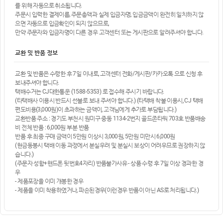
를 위해 자동으로 취소됩니다.
주문시 입력한 결제이름, 주문총액과 실제 입금자명, 입금금액이 완전히 일치하지 않
으면 자동으로 입금확인이 되지 않으므로,
만약 주문자와 입금자명이 다른 경우 고객센터 또는 게시판으로 알려주셔야 합니다.
교환 및 반품 정보
교환 및 반품은 수령한 후 7일 이내로, 고객센터 전화/게시판/카카오톡 으로 신청 후
보내주셔야 합니다.
택배수거는 CJ대한통운 (1588-5353) 로 접수해 주시기 바랍니다.
(타택배사 이용시 반드시 선불로 보내 주셔야 합니다.) (타택배 착불 이용시, CJ 택배
편도비용(3,000원)이 초과하는 금액이, 고객님에게 추가로 부담됩니다.)
교환반품 주소 : 경기도 부천시 원미구 중동 1134-2번지 골드존타워 703호 반품배송
비 전체 반품 : 6,000원 부분 반품
반품 후 최종 구매 금액이 5만원 이상시 3,000원, 5만원 미만시 6,000원
(현금동봉시 택배 이동 과정에서 분실우려 및 분실시 보상이 어려우므로 권장하지 않
습니다.)
(주문자 성함+핸드폰 뒷번호4자리) 반품불가사유 - 상품 수령 후 7일 이상 경과한 경
우
- 제품포장을 이미 개봉한 경우
- 제품을 이미 착용하였거나, 파손된경우(이런경우 반품이 아닌 AS로 처리됩니다.)