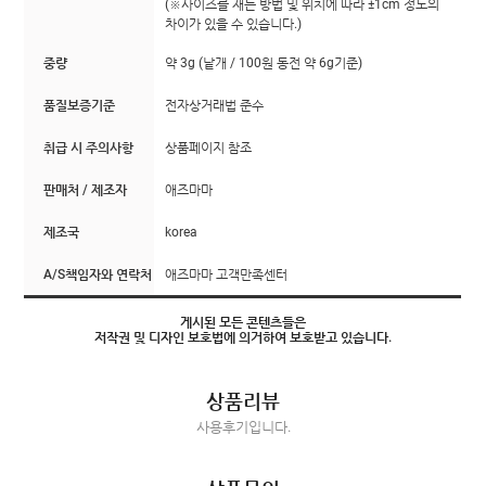
(※사이즈를 재는 방법 및 위치에 따라 ±1cm 정도의
차이가 있을 수 있습니다.)
중량
약 3g (낱개 / 100원 동전 약 6g기준)
품질보증기준
전자상거래법 준수
취급 시 주의사항
상품페이지 참조
판매처 / 제조자
애즈마마
제조국
korea
A/S책임자와 연락처
애즈마마 고객만족센터
게시된 모든 콘텐츠들은
저작권 및 디자인 보호법에 의거하여 보호받고 있습니다.
상품리뷰
사용후기입니다.