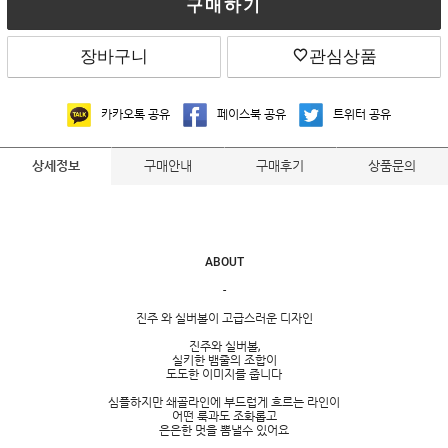
구매하기
장바구니
관심상품
카카오톡 공유
페이스북 공유
트위터 공유
구매안내
구매후기
상품문의
상세정보
ABOUT
-
진주 와 실버볼이 고급스러운 디자인
진주와 실버볼,
실키한 뱀줄의 조합이
도도한 이미지를 줍니다
심플하지만 쇄골라인에 부드럽게 흐르는 라인이
어떤 룩과도 조화롭고
은은한 멋을 뽐낼수 있어요