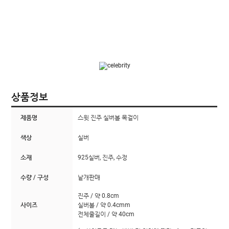
상품정보
제품명
스윗 진주 실버볼 목걸이
색상
실버
소재
925실버, 진주, 수정
수량 / 구성
낱개판매
진주 / 약 0.8cm
사이즈
실버볼 / 약 0.4cmm
전체줄길이 / 약 40cm