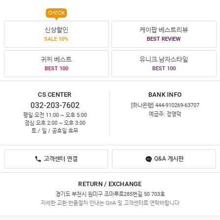
CHECK
신상할인
케이팝 베스트리뷰
SALE 10%
BEST REVIEW
귀찌 베스트
유니크.남자스타일
BEST 100
BEST 100
CS CENTER
BANK INFO
032-203-7602
[하나은행] 444-910269-63707
예금주: 정영덕
평일 오전 11:00 ~ 오후 5:00
점심 오후 2:00 ~ 오후 3:00
토 / 일 / 공휴일 휴무
고객센터 연결
Q&A 게시판
RETURN / EXCHANGE
경기도 부천시 원미구 조마루로285번길 50 703호
자세한 교환·반품절차 안내는 QnA 및 고객센터로 연락바랍니다