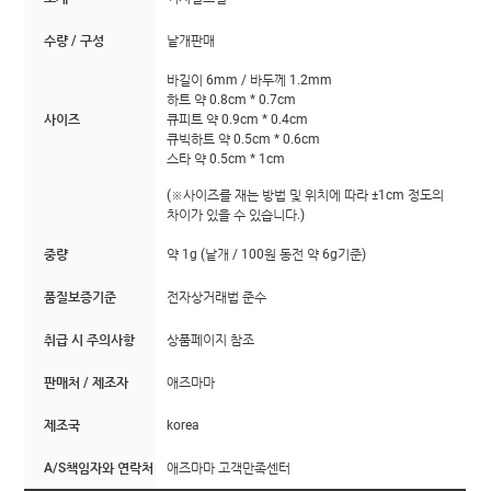
수량 / 구성
낱개판매
바길이 6mm / 바두께 1.2mm
하트 약 0.8cm * 0.7cm
사이즈
큐피트 약 0.9cm * 0.4cm
큐빅하트 약 0.5cm * 0.6cm
스타 약 0.5cm * 1cm
(※사이즈를 재는 방법 및 위치에 따라 ±1cm 정도의
차이가 있을 수 있습니다.)
중량
약 1g (낱개 / 100원 동전 약 6g기준)
품질보증기준
전자상거래법 준수
취급 시 주의사항
상품페이지 참조
판매처 / 제조자
애즈마마
제조국
korea
A/S책임자와 연락처
애즈마마 고객만족센터