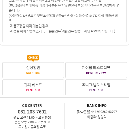
(현금동봉시 택배 이동 과정에서 분실우려 및 분실시 보상이 어려우므로 권장하지 않
습니다.)
(주문자 성함+핸드폰 뒷번호4자리) 반품불가사유 - 상품 수령 후 7일 이상 경과한 경
우
- 제품포장을 이미 개봉한 경우
- 제품을 이미 착용하였거나, 파손된경우(이런경우 반품이 아닌 AS로 처리됩니다.)
CHECK
신상할인
케이팝 베스트리뷰
SALE 10%
BEST REVIEW
귀찌 베스트
유니크.남자스타일
BEST 100
BEST 100
CS CENTER
BANK INFO
032-203-7602
[하나은행] 444-910269-63707
예금주: 정영덕
평일 오전 11:00 ~ 오후 5:00
점심 오후 2:00 ~ 오후 3:00
토 / 일 / 공휴일 휴무