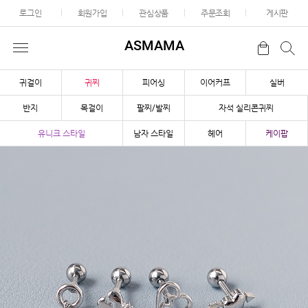
로그인
회원가입
관심상품
주문조회
게시판
ASMAMA
귀걸이
귀찌
피어싱
이어커프
실버
반지
목걸이
팔찌/발찌
자석 실리콘귀찌
유니크 스타일
남자 스타일
헤어
케이팝