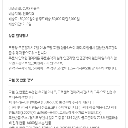
배송방법 : CJ 대한통운
배송지역 : 전국지역
배송료 : 50,000원이상 무료배송, 50,000 미만 3,000원
배송기간 : 2~3일
상품 결제정보
무통장 주문결제시 7일 이내(주말 포함) 입금하셔야 하며, 미입금시 원활한 재고관리
를 위해 자동으로 취소됩니다.
주문시 입력한 결제이름, 주문총액과 실제 입금자명, 입금금액이 완전히 일치하지 않
으면 자동으로 입금확인이 되지 않으므로,
만약 주문자와 입금자명이 다른 경우 고객센터 또는 게시판으로 알려주셔야 합니다.
교환 및 반품 정보
교환 및 반품은 수령한 후 7일 이내로, 고객센터 전화/게시판/카카오톡 으로 신청 후
보내주셔야 합니다.
택배수거는 CJ대한통운 (1588-5353) 로 접수해 주시기 바랍니다.
(타택배사 이용시 반드시 선불로 보내 주셔야 합니다.) (타택배 착불 이용시, CJ 택배
편도비용(3,000원)이 초과하는 금액이, 고객님에게 추가로 부담됩니다.)
교환반품 주소 : 경기도 부천시 원미구 중동 1134-2번지 골드존타워 703호 반품배송
비 전체 반품 : 6,000원 부분 반품
반품 후 최종 구매 금액이 5만원 이상시 3,000원, 5만원 미만시 6,000원