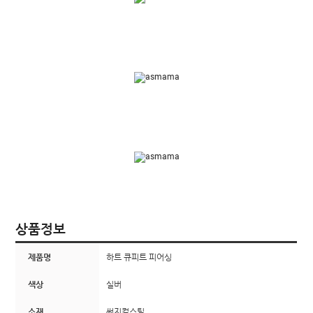
상품정보
제품명
하트 큐피트 피어싱
색상
실버
소재
써지컬스틸