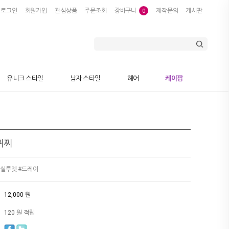
로그인
회원가입
관심상품
주문조회
장바구니
제작문의
게시판
0
유니크 스타일
남자 스타일
헤어
케이팝
귀찌
 실루엣 #드레이
12,000 원
120 원 적립