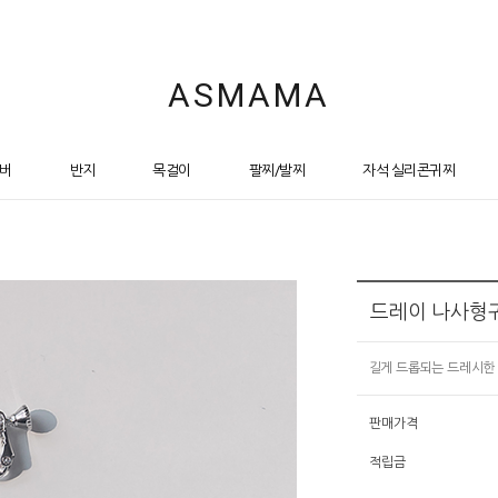
ASMAMA
버
반지
목걸이
팔찌/발찌
자석 실리콘귀찌
드레이 나사형
길게 드롭되는 드레시한
판매가격
적립금