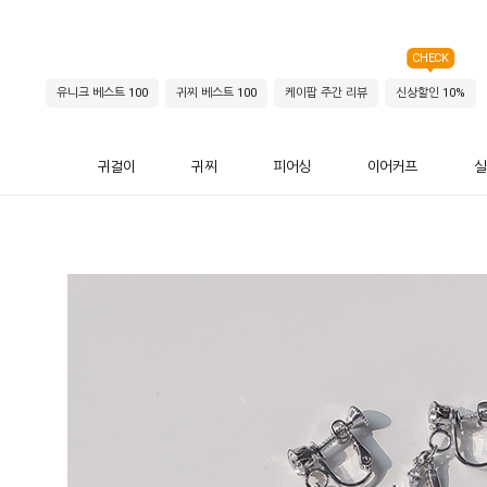
CHECK
유니크 베스트 100
귀찌 베스트 100
케이팝 주간 리뷰
신상할인 10%
귀걸이
귀찌
피어싱
이어커프
실