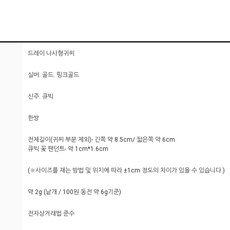
드레이 나사형귀찌
실버. 골드. 핑크골드
신주. 큐빅
한쌍
전체길이(귀찌 부분 제외)- 긴쪽 약 8.5cm/ 짧은쪽 약 6cm
큐빅 꽃 팬던트- 약 1cm*1.6cm
(※사이즈를 재는 방법 및 위치에 따라 ±1cm 정도의 차이가 있을 수 있습니다.)
약 2g (낱개 / 100원 동전 약 6g기준)
전자상거래법 준수