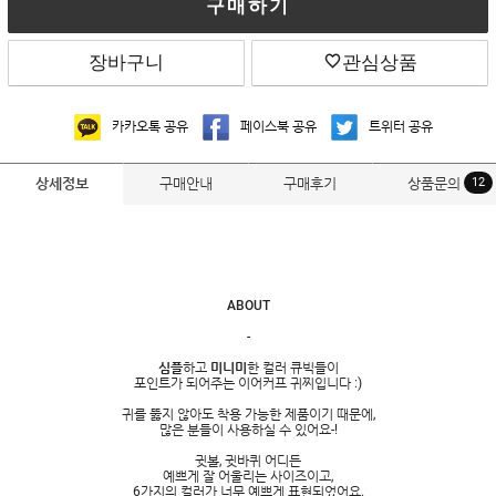
구매하기
장바구니
관심상품
카카오톡 공유
페이스북 공유
트위터 공유
구매안내
구매후기
상품문의
12
상세정보
ABOUT
-
심플
하고
미니미
한 컬러 큐빅들이
포인트가 되어주는 이어커프 귀찌입니다 :)
귀를 뚫지 않아도 착용 가능한 제품이기 때문에,
많은 분들이 사용하실 수 있어요-!
귓볼, 귓바퀴 어디든
예쁘게 잘 어울리는 사이즈이고,
6가지의 컬러가 너무 예쁘게 표현되었어요.