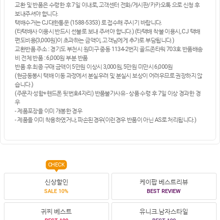
교환 및 반품은 수령한 후 7일 이내로, 고객센터 전화/게시판/카카오톡 으로 신청 후
보내주셔야 합니다.
택배수거는 CJ대한통운 (1588-5353) 로 접수해 주시기 바랍니다.
(타택배사 이용시 반드시 선불로 보내 주셔야 합니다.) (타택배 착불 이용시, CJ 택배
편도비용(3,000원)이 초과하는 금액이, 고객님에게 추가로 부담됩니다.)
교환반품 주소 : 경기도 부천시 원미구 중동 1134-2번지 골드존타워 703호 반품배송
비 전체 반품 : 6,000원 부분 반품
반품 후 최종 구매 금액이 5만원 이상시 3,000원, 5만원 미만시 6,000원
(현금동봉시 택배 이동 과정에서 분실우려 및 분실시 보상이 어려우므로 권장하지 않
습니다.)
(주문자 성함+핸드폰 뒷번호4자리) 반품불가사유 - 상품 수령 후 7일 이상 경과한 경
우
- 제품포장을 이미 개봉한 경우
- 제품을 이미 착용하였거나, 파손된경우(이런경우 반품이 아닌 AS로 처리됩니다.)
CHECK
신상할인
케이팝 베스트리뷰
SALE 10%
BEST REVIEW
귀찌 베스트
유니크.남자스타일