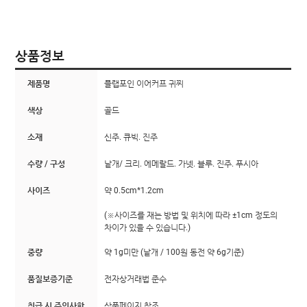
상품정보
제품명
플랩포인 이어커프 귀찌
색상
골드
소재
신주. 큐빅. 진주
수량 / 구성
낱개/ 크리. 에메랄드. 가넷. 블루. 진주. 푸시아
사이즈
약 0.5cm*1.2cm
(※사이즈를 재는 방법 및 위치에 따라 ±1cm 정도의
차이가 있을 수 있습니다.)
중량
약 1g미만 (낱개 / 100원 동전 약 6g기준)
품질보증기준
전자상거래법 준수
취급 시 주의사항
상품페이지 참조