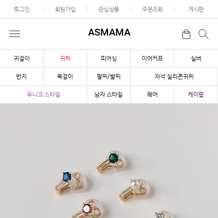
로그인
회원가입
관심상품
주문조회
게시판
ASMAMA
귀걸이
귀찌
피어싱
이어커프
실버
반지
목걸이
팔찌/발찌
자석 실리콘귀찌
유니크 스타일
남자 스타일
헤어
케이팝