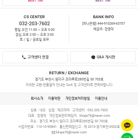
BEST 100
BEST 100
CS CENTER
BANK INFO
032-203-7602
[하나은행] 444-910269-63707
예금주: 정영덕
평일 오전 11:00 ~ 오후 5:00
점심 오후 2:00 ~ 오후 3:00
토 / 일 / 공휴일 휴무
고객센터 연결
Q&A 게시판
RETURN / EXCHANGE
경기도 부천시 원미구 조마루로285번길 50 703호
자세한 교환·반품절차 안내는 QnA 및 고객센터로 연락바랍니다
회사소개
이용약관
개인정보처리방침
이용안내
상호 : 네오
상점 : 애즈마마
고객센터 : 032.203.7602
대표 : 정영덕
개인정보관리책임자 :
kkaja76@naver.com
주소 : 경기도 부천시 원미구 조마루로285번길 50 703호
사업자번호 : 110-10-95841
통신판매업신고 : 제 2013-경기부천-0552호
kkaja76@naver.com