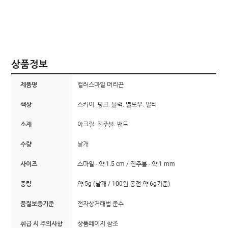
상품정보
제품명
컬러스마일 머리끈
색상
스카이. 핑크. 블랙. 옐로우. 멀티
소재
아크릴. 진주볼. 밴드
수량
낱개
사이즈
스마일 - 약 1.5 cm / 진주볼 - 약 1 mm
중량
약 5g (낱개 / 100원 동전 약 6g기준)
품질보증기준
전자상거래법 준수
취급 시 주의사항
상품페이지 참조