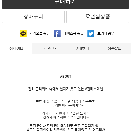
구매하기
장바구니
관심상품
카카오톡 공유
페이스북 공유
트위터 공유
구매안내
구매후기
상품문의
상세정보
ABOUT
-
컬러 플라워에 속에서 환하게 웃고 있는 #컬러스마일
환하게 웃고 있는 스마일 쉐입과 진주볼로
마무리한 머리끈이예요~
키치한 디자인과 캐주얼한 느낌의
컬러가 매력적인 제품이랍니다~
모던룩이나 포멀룩에 매치해도 좋고 군더더기 없는
심플한 디자인이라 캐주얼에 질끈 묶어줘도 잘 어울려서