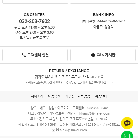
CS CENTER
BANK INFO
032-203-7602
[하나은행] 444-910269-63707
예금주: 정영덕
평일 오전 11:00 ~ 오후 5:00
점심 오후 2:00 ~ 오후 3:00
토 / 일 / 공휴일 휴무
고객센터 연결
Q&A 게시판
RETURN / EXCHANGE
경기도 부천시 원미구 조마루로285번길 50 703호
자세한 교환·반품절차 안내는 QnA 및 고객센터로 연락바랍니다
회사소개
이용약관
개인정보처리방침
이용안내
상호 : 네오
상점 : 애즈마마
고객센터 : 032.203.7602
대표 : 정영덕
개인정보관리책임자 :
kkaja76@naver.com
주소 : 경기도 부천시 원미구 조마루로285번길 50 703호
사업자번호 : 110-10-95841
통신판매업신고 : 제 2013-경기부천-0552호
kkaja76@naver.com