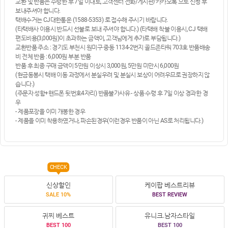
교환 및 반품은 수령한 후 7일 이내로, 고객센터 전화/게시판/카카오톡 으로 신청 후
보내주셔야 합니다.
택배수거는 CJ대한통운 (1588-5353) 로 접수해 주시기 바랍니다.
(타택배사 이용시 반드시 선불로 보내 주셔야 합니다.) (타택배 착불 이용시, CJ 택배
편도비용(3,000원)이 초과하는 금액이, 고객님에게 추가로 부담됩니다.)
교환반품 주소 : 경기도 부천시 원미구 중동 1134-2번지 골드존타워 703호 반품배송
비 전체 반품 : 6,000원 부분 반품
반품 후 최종 구매 금액이 5만원 이상시 3,000원, 5만원 미만시 6,000원
(현금동봉시 택배 이동 과정에서 분실우려 및 분실시 보상이 어려우므로 권장하지 않
습니다.)
(주문자 성함+핸드폰 뒷번호4자리) 반품불가사유 - 상품 수령 후 7일 이상 경과한 경
우
- 제품포장을 이미 개봉한 경우
- 제품을 이미 착용하였거나, 파손된경우(이런경우 반품이 아닌 AS로 처리됩니다.)
CHECK
신상할인
케이팝 베스트리뷰
SALE 10%
BEST REVIEW
귀찌 베스트
유니크.남자스타일
BEST 100
BEST 100