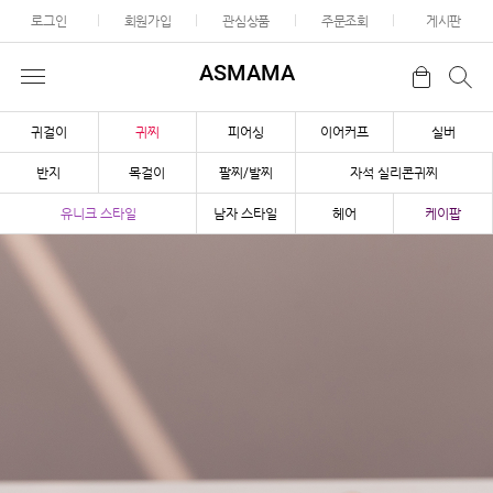
로그인
회원가입
관심상품
주문조회
게시판
ASMAMA
귀걸이
귀찌
피어싱
이어커프
실버
반지
목걸이
팔찌/발찌
자석 실리콘귀찌
유니크 스타일
남자 스타일
헤어
케이팝