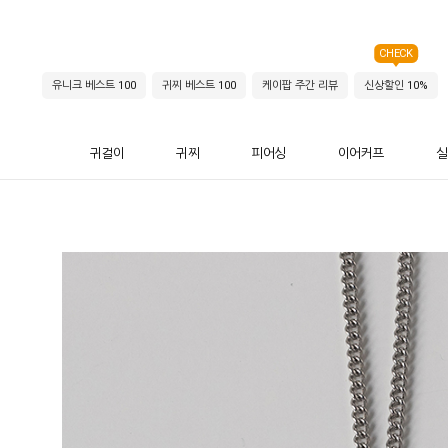
CHECK
유니크 베스트 100
귀찌 베스트 100
케이팝 주간 리뷰
신상할인 10%
귀걸이
귀찌
피어싱
이어커프
실