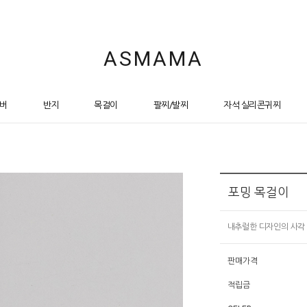
ASMAMA
버
반지
목걸이
팔찌/발찌
자석 실리콘귀찌
포밍 목걸이
내추럴한 디자인의 사각
판매가격
적립금