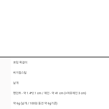
포밍 목걸이
써지컬스틸
낱개
펜던트 - 약 1.4*2.1 cm / 체인 - 약 41 cm (+여유체인 3 cm)
약 6g (낱개 / 100원 동전 약 6g기준)