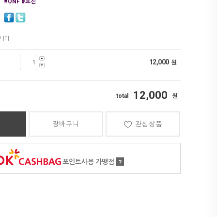
#ONF #효진
12,000
원
12,000
장바구니
관심상품
포인트사용 가맹점
?