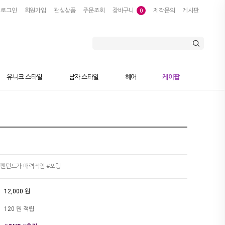
로그인
회원가입
관심상품
주문조회
장바구니
제작문의
게시판
0
유니크 스타일
남자 스타일
헤어
케이팝
 펜던트가 매력적인 #포밍
12,000
원
120 원 적립