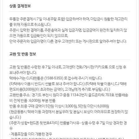
상품 결제정보
무통장 주문결제시 7일 이내(주말 포함) 입금하셔야 하며, 미입금시 원활한 재고관리
를 위해 자동으로 취소됩니다.
주문시 입력한 결제이름, 주문총액과 실제 입금자명, 입금금액이 완전히 일치하지 않
으면 자동으로 입금확인이 되지 않으므로,
만약 주문자와 입금자명이 다른 경우 고객센터 또는 게시판으로 알려주셔야 합니다.
교환 및 반품 정보
교환 및 반품은 수령한 후 7일 이내로, 고객센터 전화/게시판/카카오톡 으로 신청 후
보내주셔야 합니다.
택배수거는 CJ대한통운 (1588-5353) 로 접수해 주시기 바랍니다.
(타택배사 이용시 반드시 선불로 보내 주셔야 합니다.) (타택배 착불 이용시, CJ 택배
편도비용(3,000원)이 초과하는 금액이, 고객님에게 추가로 부담됩니다.)
교환반품 주소 : 경기도 부천시 원미구 중동 1134-2번지 골드존타워 703호 반품배송
비 전체 반품 : 6,000원 부분 반품
반품 후 최종 구매 금액이 5만원 이상시 3,000원, 5만원 미만시 6,000원
(현금동봉시 택배 이동 과정에서 분실우려 및 분실시 보상이 어려우므로 권장하지 않
습니다.)
(주문자 성함+핸드폰 뒷번호4자리) 반품불가사유 - 상품 수령 후 7일 이상 경과한 경
우
- 제품포장을 이미 개봉한 경우