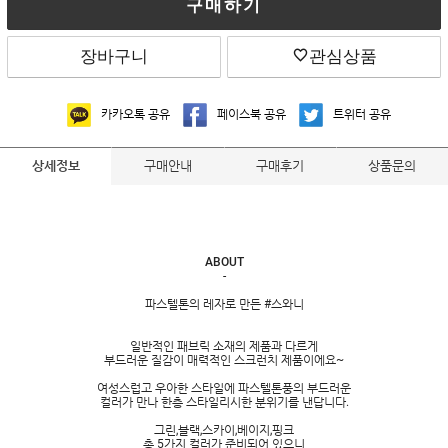
구매하기
장바구니
관심상품
카카오톡 공유
페이스북 공유
트위터 공유
구매안내
구매후기
상품문의
상세정보
ABOUT
-
파스텔톤의 레자로 만든 #스와니
일반적인 패브릭 소재의 제품과 다르게
부드러운 질감이 매력적인 스크런치 제품이에요~
여성스럽고 우아한 스타일에 파스텔톤풍의 부드러운
컬러가 만나 한층 스타일리시한 분위기를 낸답니다.
그린,블랙,스카이,베이지,핑크
총 5가지 컬러가 준비되어 있으니