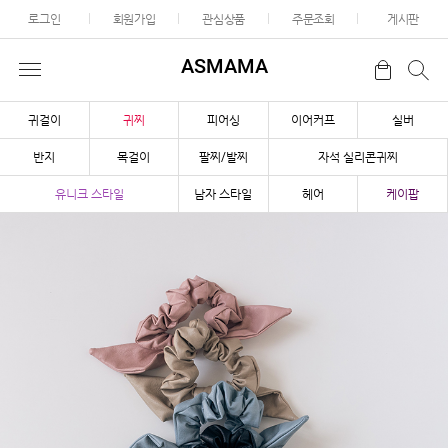
로그인
회원가입
관심상품
주문조회
게시판
ASMAMA
귀걸이
귀찌
피어싱
이어커프
실버
반지
목걸이
팔찌/발찌
자석 실리콘귀찌
유니크 스타일
남자 스타일
헤어
케이팝