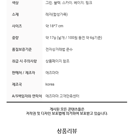
색상
그린. 블랙. 스카이. 베이지. 핑크
소재
레자(합성가죽)
사이즈
약 18*7 cm
중량
약 17g (낱개 / 100원 동전 약 6g기준)
품질보증기준
전자상거래법 준수
취급 시 주의사항
상품페이지 참조
판매처 / 제조자
애즈마마
제조국
korea
A/S책임자와 연락처
애즈마마 고객만족센터
게시된 모든 콘텐츠들은
저작권 및 디자인 보호법에 의거하여 보호받고 있습니다.
상품리뷰