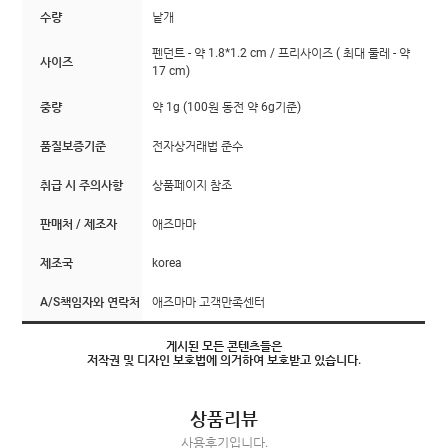
수량
낱개
펜던트 - 약 1.8*1.2 cm / 프리사이즈 ( 최대 둘레 - 약
사이즈
17 cm)
중량
약 1g (100원 동전 약 6g기준)
품질보증기준
전자상거래법 준수
취급 시 주의사항
상품페이지 참조
판매처 / 제조자
애즈마마
제조국
korea
A/S책임자와 연락처
애즈마마 고객만족센터
게시된 모든 콘텐츠들은
저작권 및 디자인 보호법에 의거하여 보호받고 있습니다.
상품리뷰
사용후기입니다.