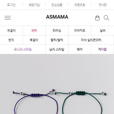
로그인
회원가입
관심상품
주문조회
게시판
ASMAMA
귀걸이
귀찌
피어싱
이어커프
실버
반지
목걸이
팔찌/발찌
자석 실리콘귀찌
유니크 스타일
남자 스타일
헤어
케이팝