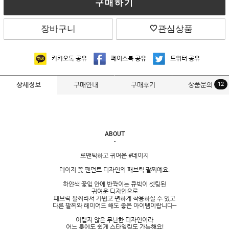
구매하기
장바구니
관심상품
카카오톡 공유
페이스북 공유
트위터 공유
구매안내
구매후기
상품문의
12
상세정보
ABOUT
-
로맨틱하고 귀여운 #데이지
데이지 꽃 팬던트 디자인의 패브릭 팔찌예요.
하얀색 꽃잎 안에 반짝이는 큐빅이 셋팅된
귀여운 디자인으로
패브릭 팔찌라서 가볍고 편하게 착용하실 수 있고
다른 팔찌와 레이어드 해도 좋은 아이템이랍니다~
어렵지 않은 무난한 디자인이라
어느 룩에도 쉽게 스타일링도 가능해요!