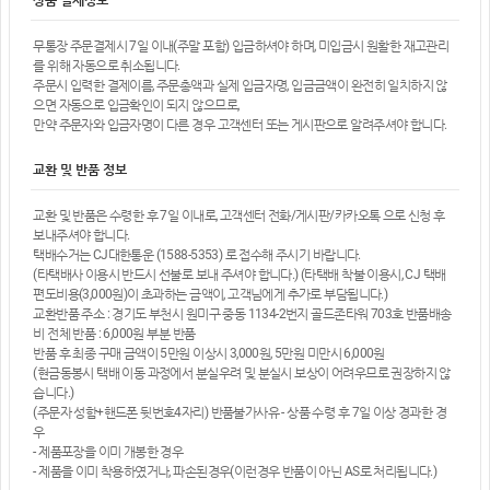
무통장 주문결제시 7일 이내(주말 포함) 입금하셔야 하며, 미입금시 원활한 재고관리
를 위해 자동으로 취소됩니다.
주문시 입력한 결제이름, 주문총액과 실제 입금자명, 입금금액이 완전히 일치하지 않
으면 자동으로 입금확인이 되지 않으므로,
만약 주문자와 입금자명이 다른 경우 고객센터 또는 게시판으로 알려주셔야 합니다.
교환 및 반품 정보
교환 및 반품은 수령한 후 7일 이내로, 고객센터 전화/게시판/카카오톡 으로 신청 후
보내주셔야 합니다.
택배수거는 CJ대한통운 (1588-5353) 로 접수해 주시기 바랍니다.
(타택배사 이용시 반드시 선불로 보내 주셔야 합니다.) (타택배 착불 이용시, CJ 택배
편도비용(3,000원)이 초과하는 금액이, 고객님에게 추가로 부담됩니다.)
교환반품 주소 : 경기도 부천시 원미구 중동 1134-2번지 골드존타워 703호 반품배송
비 전체 반품 : 6,000원 부분 반품
반품 후 최종 구매 금액이 5만원 이상시 3,000원, 5만원 미만시 6,000원
(현금동봉시 택배 이동 과정에서 분실우려 및 분실시 보상이 어려우므로 권장하지 않
습니다.)
(주문자 성함+핸드폰 뒷번호4자리) 반품불가사유 - 상품 수령 후 7일 이상 경과한 경
우
- 제품포장을 이미 개봉한 경우
- 제품을 이미 착용하였거나, 파손된경우(이런경우 반품이 아닌 AS로 처리됩니다.)