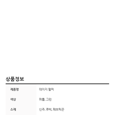
상품정보
제품명
데이지 팔찌
색상
퍼플, 그린
소재
신주, 큐빅, 패브릭끈