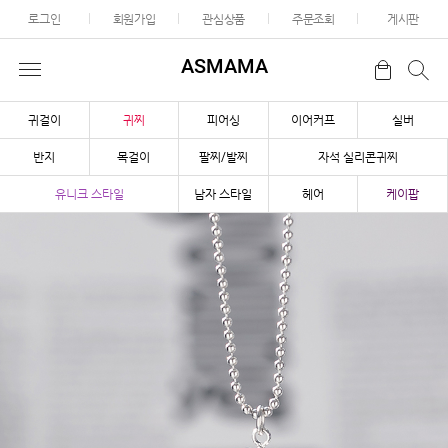
로그인
회원가입
관심상품
주문조회
게시판
ASMAMA
귀걸이
귀찌
피어싱
이어커프
실버
반지
목걸이
팔찌/발찌
자석 실리콘귀찌
유니크 스타일
남자 스타일
헤어
케이팝