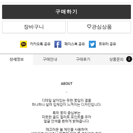
구매하기
장바구니
관심상품
카카오톡 공유
페이스북 공유
트위터 공유
구매안내
구매후기
상품문의
2
상세정보
ABOUT
-
디테일 살아있는 듯한 꽃잎의 결을
하나하나 살려 입체감이 느껴지는 디자인입니다.
특히 꽃의 중심부는
따뜻한 골드 컬러로 포인트를 주어
얼굴 안색을 환하게 밝혀줍니다.
매끄러운 볼 체인을 사용하여