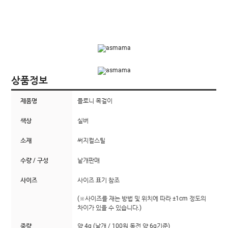
상품정보
제품명
플로니 목걸이
색상
실버
소재
써지컬스틸
수량 / 구성
낱개판매
사이즈
사이즈 표기 참조
(※사이즈를 재는 방법 및 위치에 따라 ±1cm 정도의
차이가 있을 수 있습니다.)
중량
약 4g (낱개 / 100원 동전 약 6g기준)