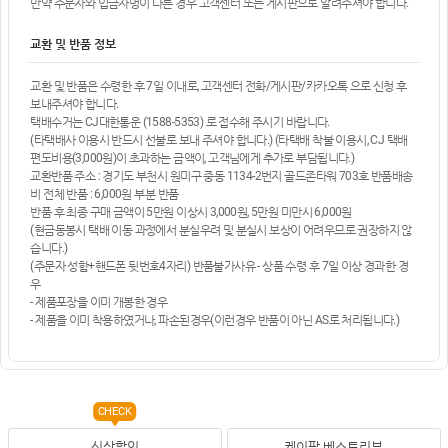
만약 주문자와 입금자명이 다른 경우 고객센터 또는 게시판으로 알려주셔야 합니다.
교환 및 반품 정보
교환 및 반품은 수령한 후 7일 이내로, 고객센터 전화/게시판/카카오톡 으로 신청 후
보내주셔야 합니다.
택배수거는 CJ대한통운 (1588-5353) 로 접수해 주시기 바랍니다.
(타택배사 이용시 반드시 선불로 보내 주셔야 합니다.) (타택배 착불 이용시, CJ 택배
편도비용(3,000원)이 초과하는 금액이, 고객님에게 추가로 부담됩니다.)
교환반품 주소 : 경기도 부천시 원미구 중동 1134-2번지 골드존타워 703호 반품배송
비 전체 반품 : 6,000원 부분 반품
반품 후 최종 구매 금액이 5만원 이상시 3,000원, 5만원 미만시 6,000원
(현금동봉시 택배 이동 과정에서 분실우려 및 분실시 보상이 어려우므로 권장하지 않
습니다.)
(주문자 성함+핸드폰 뒷번호4자리) 반품불가사유 - 상품 수령 후 7일 이상 경과한 경
우
- 제품포장을 이미 개봉한 경우
- 제품을 이미 착용하였거나, 파손된경우(이런경우 반품이 아닌 AS로 처리됩니다.)
CHECK
신상할인
케이팝 베스트리뷰