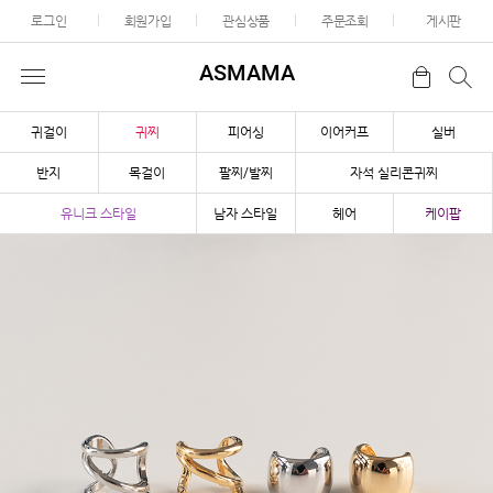
로그인
회원가입
관심상품
주문조회
게시판
ASMAMA
귀걸이
귀찌
피어싱
이어커프
실버
반지
목걸이
팔찌/발찌
자석 실리콘귀찌
유니크 스타일
남자 스타일
헤어
케이팝