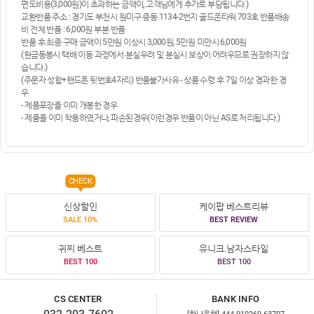
편도비용(3,000원)이 초과하는 금액이, 고객님에게 추가로 부담됩니다.)
교환반품 주소 : 경기도 부천시 원미구 중동 1134-2번지 골드존타워 703호 반품배송
비 전체 반품 : 6,000원 부분 반품
반품 후 최종 구매 금액이 5만원 이상시 3,000원, 5만원 미만시 6,000원
(현금동봉시 택배 이동 과정에서 분실우려 및 분실시 보상이 어려우므로 권장하지 않
습니다.)
(주문자 성함+핸드폰 뒷번호4자리) 반품불가사유 - 상품 수령 후 7일 이상 경과한 경
우
- 제품포장을 이미 개봉한 경우
- 제품을 이미 착용하였거나, 파손된경우(이런경우 반품이 아닌 AS로 처리됩니다.)
CHECK
신상할인
케이팝 베스트리뷰
SALE 10%
BEST REVIEW
귀찌 베스트
유니크.남자스타일
BEST 100
BEST 100
CS CENTER
BANK INFO