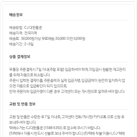
배송정보
배송방법 : CJ 대한통운
배송지역 : 전국지역
배송료 : 50,000원이상 무료배송, 50,000 미만 3,000원
배송기간 : 2~3일
상품 결제정보
무통장 주문결제시 7일 이내(주말 포함) 입금하셔야 하며, 미입금시 원활한 재고관리
를 위해 자동으로 취소됩니다.
주문시 입력한 결제이름, 주문총액과 실제 입금자명, 입금금액이 완전히 일치하지 않
으면 자동으로 입금확인이 되지 않으므로,
만약 주문자와 입금자명이 다른 경우 고객센터 또는 게시판으로 알려주셔야 합니다.
교환 및 반품 정보
교환 및 반품은 수령한 후 7일 이내로, 고객센터 전화/게시판/카카오톡 으로 신청 후
보내주셔야 합니다.
택배수거는 CJ대한통운 (1588-5353) 로 접수해 주시기 바랍니다.
(타택배사 이용시 반드시 선불로 보내 주셔야 합니다.) (타택배 착불 이용시, CJ 택배