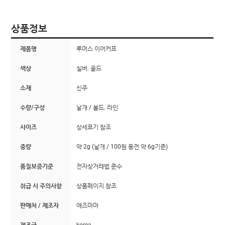
상품정보
제품명
루머스 이어커프
색상
실버. 골드
소재
신주
수량/구성
낱개 / 볼드. 라인
사이즈
상세표기 참조
중량
약 2g (낱개 / 100원 동전 약 6g기준)
품질보증기준
전자상거래법 준수
취급 시 주의사항
상품페이지 참조
판매처 / 제조자
애즈마마
제조국
korea