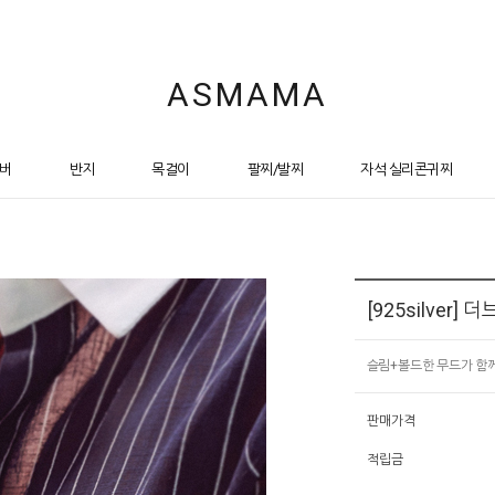
ASMAMA
버
반지
목걸이
팔찌/발찌
자석 실리콘귀찌
[925silver]
슬림+볼드한 무드가 함께
판매가격
적립금