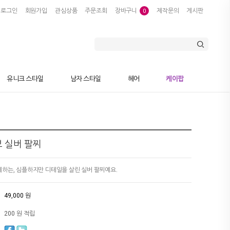
로그인
회원가입
관심상품
주문조회
장바구니
제작문의
게시판
0
유니크 스타일
남자 스타일
헤어
케이팝
 더브 실버 팔찌
하는, 심플하지만 디테일을 살린 실버 팔찌예요.
49,000 원
200 원 적립