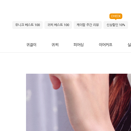
CHECK
유니크 베스트 100
귀찌 베스트 100
케이팝 주간 리뷰
신상할인 10%
귀걸이
귀찌
피어싱
이어커프
실