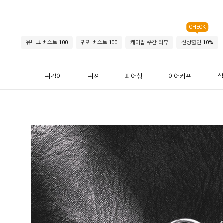
CHECK
유니크 베스트 100
귀찌 베스트 100
케이팝 주간 리뷰
신상할인 10%
귀걸이
귀찌
피어싱
이어커프
실