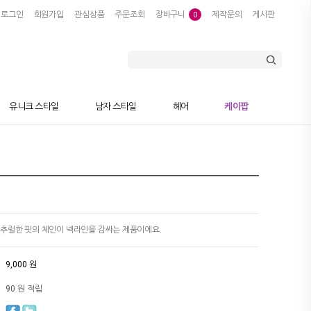
로그인
회원가입
관심상품
주문조회
장바구니
제작문의
게시판
0
유니크 스타일
남자 스타일
헤어
케이팝
추럴한 핏의 체인이 넥라인을 감싸는 제품이에요.
9,000 원
90 원 적립