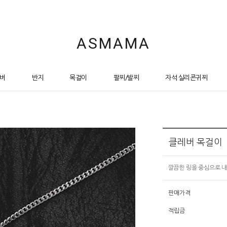
ASMAMA
버
반지
목걸이
팔찌/발찌
자석 실리콘귀찌
클레버 목걸이
깔끔한 링을 중심으로 내
판매가격
적립금