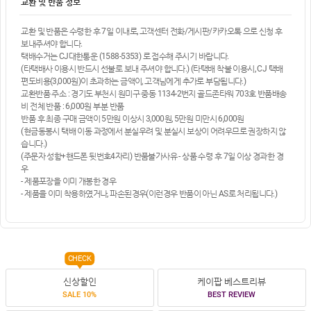
교환 및 반품 정보
교환 및 반품은 수령한 후 7일 이내로, 고객센터 전화/게시판/카카오톡 으로 신청 후
보내주셔야 합니다.
택배수거는 CJ대한통운 (1588-5353) 로 접수해 주시기 바랍니다.
(타택배사 이용시 반드시 선불로 보내 주셔야 합니다.) (타택배 착불 이용시, CJ 택배
편도비용(3,000원)이 초과하는 금액이, 고객님에게 추가로 부담됩니다.)
교환반품 주소 : 경기도 부천시 원미구 중동 1134-2번지 골드존타워 703호 반품배송
비 전체 반품 : 6,000원 부분 반품
반품 후 최종 구매 금액이 5만원 이상시 3,000원, 5만원 미만시 6,000원
(현금동봉시 택배 이동 과정에서 분실우려 및 분실시 보상이 어려우므로 권장하지 않
습니다.)
(주문자 성함+핸드폰 뒷번호4자리) 반품불가사유 - 상품 수령 후 7일 이상 경과한 경
우
- 제품포장을 이미 개봉한 경우
- 제품을 이미 착용하였거나, 파손된경우(이런경우 반품이 아닌 AS로 처리됩니다.)
CHECK
신상할인
케이팝 베스트리뷰
SALE 10%
BEST REVIEW