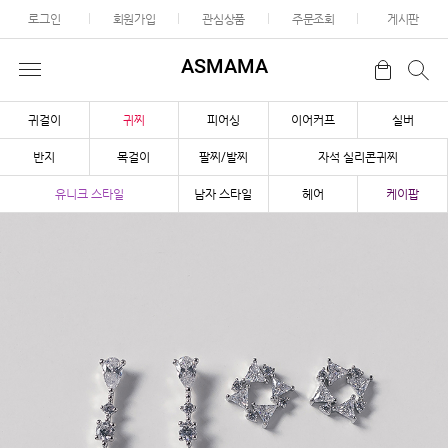
로그인
회원가입
관심상품
주문조회
게시판
ASMAMA
귀걸이
귀찌
피어싱
이어커프
실버
반지
목걸이
팔찌/발찌
자석 실리콘귀찌
유니크 스타일
남자 스타일
헤어
케이팝