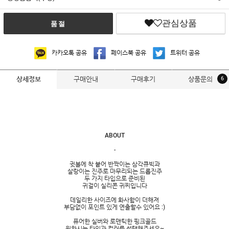
관심상품
품절
카카오톡 공유
페이스북 공유
트위터 공유
구매안내
구매후기
상품문의
6
상세정보
ABOUT
-
귓볼에 착 붙어 반짝이는 삼각큐빅과
살랑이는 진주로 마무리되는 드롭진주
두 가지 타입으로 준비된
귀걸이 실리콘 귀찌입니다
데일리한 사이즈에 화사함이 더해져
부담없이 포인트 있게 연출할수 있어요 :)
퓨어한 실버와 로맨틱한 핑크골드
원하시는 타입과 컬러를 선택해주세요~