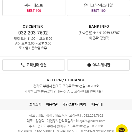
귀찌 베스트
유니크.남자스타일
BEST 100
BEST 100
CS CENTER
BANK INFO
032-203-7602
[하나은행] 444-910269-63707
예금주: 정영덕
평일 오전 11:00 ~ 오후 5:00
점심 오후 2:00 ~ 오후 3:00
토 / 일 / 공휴일 휴무
고객센터 연결
Q&A 게시판
RETURN / EXCHANGE
경기도 부천시 원미구 조마루로285번길 50 703호
자세한 교환·반품절차 안내는 QnA 및 고객센터로 연락바랍니다
회사소개
이용약관
개인정보처리방침
이용안내
상호 : 네오
상점 : 애즈마마
고객센터 : 032.203.7602
대표 : 정영덕
개인정보관리책임자 :
kkaja76@naver.com
주소 : 경기도 부천시 원미구 조마루로285번길 50 703호
사업자번호 : 110-10-95841
통신판매업신고 : 제 2013-경기부천-0552호