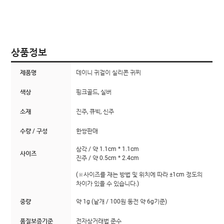
상품정보
제품명
데이니 귀걸이 실리콘 귀찌
색상
핑크골드, 실버
소재
진주, 큐빅, 신주
수량 / 구성
한쌍판매
삼각 / 약 1.1cm * 1.1cm
사이즈
진주 / 약 0.5cm * 2.4cm
(※사이즈를 재는 방법 및 위치에 따라 ±1cm 정도의
차이가 있을 수 있습니다.)
중량
약 1g (낱개 / 100원 동전 약 6g기준)
품질보증기준
전자상거래법 준수