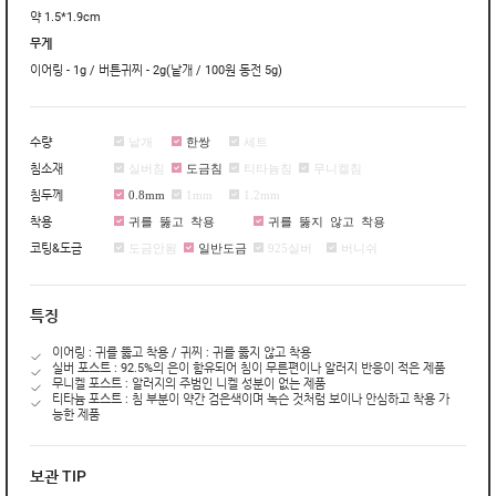
약 1.5*1.9cm
무게
이어링 - 1g / 버튼귀찌 - 2g(낱개 / 100원 동전 5g)
낱개
한쌍
세트
수량
실버침
도금침
티타늄침
무니켈침
침소재
0.8mm
1mm
1.2mm
침두께
귀를 뚫고 착용
귀를 뚫지 않고 착용
착용
도금안됨
일반도금
925실버
버니쉬
코팅&도금
특징
이어링 : 귀를 뚫고 착용 / 귀찌 : 귀를 뚫지 않고 착용
실버 포스트 : 92.5%의 은이 함유되어 침이 무른편이나 알러지 반응이 적은 제품
무니켈 포스트 : 알러지의 주범인 니켈 성분이 없는 제품
티타늄 포스트 : 침 부분이 약간 검은색이며 녹슨 것처럼 보이나 안심하고 착용 가
능한 제품
보관 TIP