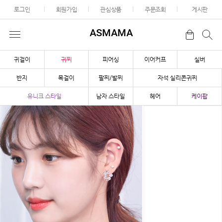
로그인
회원가입
관심상품
주문조회
게시판
ASMAMA
귀걸이
귀찌
피어싱
이어커프
실버
반지
목걸이
팔찌/발찌
자석 실리콘귀찌
유니크 스타일
남자 스타일
헤어
케이팝