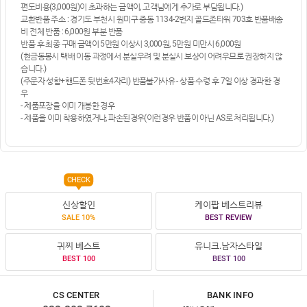
편도비용(3,000원)이 초과하는 금액이, 고객님에게 추가로 부담됩니다.)
교환반품 주소 : 경기도 부천시 원미구 중동 1134-2번지 골드존타워 703호 반품배송
비 전체 반품 : 6,000원 부분 반품
반품 후 최종 구매 금액이 5만원 이상시 3,000원, 5만원 미만시 6,000원
(현금동봉시 택배 이동 과정에서 분실우려 및 분실시 보상이 어려우므로 권장하지 않
습니다.)
(주문자 성함+핸드폰 뒷번호4자리) 반품불가사유 - 상품 수령 후 7일 이상 경과한 경
우
- 제품포장을 이미 개봉한 경우
- 제품을 이미 착용하였거나, 파손된경우(이런경우 반품이 아닌 AS로 처리됩니다.)
CHECK
신상할인
케이팝 베스트리뷰
SALE 10%
BEST REVIEW
귀찌 베스트
유니크.남자스타일
BEST 100
BEST 100
CS CENTER
BANK INFO