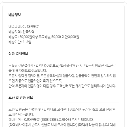
배송정보
배송방법 : CJ 대한통운
배송지역 : 전국지역
배송료 : 50,000원이상 무료배송, 50,000 미만 3,000원
배송기간 : 2~3일
상품 결제정보
무통장 주문결제시 7일 이내(주말 포함) 입금하셔야 하며, 미입금시 원활한 재고관리
를 위해 자동으로 취소됩니다.
주문시 입력한 결제이름, 주문총액과 실제 입금자명, 입금금액이 완전히 일치하지 않
으면 자동으로 입금확인이 되지 않으므로,
만약 주문자와 입금자명이 다른 경우 고객센터 또는 게시판으로 알려주셔야 합니다.
교환 및 반품 정보
교환 및 반품은 수령한 후 7일 이내로, 고객센터 전화/게시판/카카오톡 으로 신청 후
보내주셔야 합니다.
택배수거는 CJ대한통운 (1588-5353) 로 접수해 주시기 바랍니다.
(타택배사 이용시 반드시 선불로 보내 주셔야 합니다.) (타택배 착불 이용시, CJ 택배