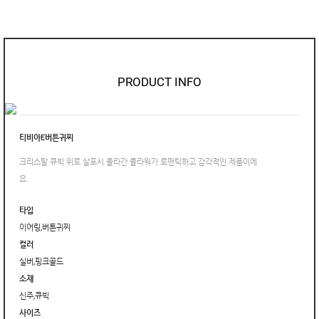
PRODUCT INFO
티비아E버튼귀찌
크리스탈 큐빅 위로 살포시 올라간 플라워가 로맨틱하고 감각적인 제품이에
요.
타입
이어링,버튼귀찌
컬러
실버,핑크골드
소재
신주,큐빅
사이즈