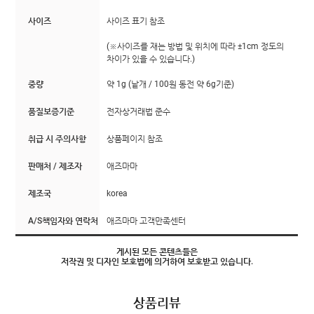
사이즈
사이즈 표기 참조
(※사이즈를 재는 방법 및 위치에 따라 ±1cm 정도의
차이가 있을 수 있습니다.)
중량
약 1g (낱개 / 100원 동전 약 6g기준)
품질보증기준
전자상거래법 준수
취급 시 주의사항
상품페이지 참조
판매처 / 제조자
애즈마마
제조국
korea
A/S책임자와 연락처
애즈마마 고객만족센터
게시된 모든 콘텐츠들은
저작권 및 디자인 보호법에 의거하여 보호받고 있습니다.
상품리뷰