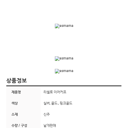
상품정보
제품명
리셀로 이어커프
색상
실버, 골드., 핑크골드
소재
신주
수량 / 구성
낱개판매