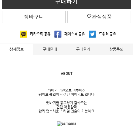
구매하기
장바구니
관심상품
카카오톡 공유
페이스북 공유
트위터 공유
구매안내
구매후기
상품문의
상세정보
ABOUT
-
꽈배기 라인으로 이루어진
웨이브 쉐입이 세련된 이어커프 입니다
귓바퀴를 둥그렇게 감싸주는
편한 착용감과
함께 멋스러운 스타일 연출이 가능해요