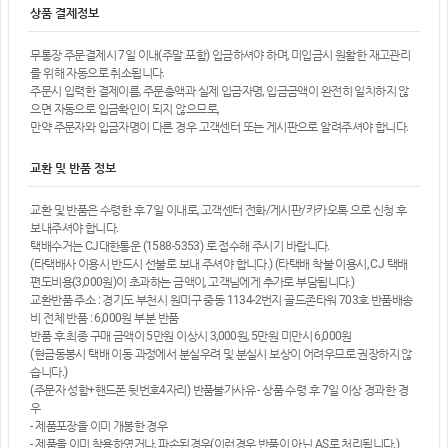
상품 결제정보
무통장 주문결제시 7일 이내(주말 포함) 입금하셔야 하며, 미입금시 원활한 재고관리
를 위해 자동으로 취소됩니다.
주문시 입력한 결제이름, 주문총액과 실제 입금자명, 입금금액이 완전히 일치하지 않
으면 자동으로 입금확인이 되지 않으므로,
만약 주문자와 입금자명이 다른 경우 고객센터 또는 게시판으로 알려주셔야 합니다.
교환 및 반품 정보
교환 및 반품은 수령한 후 7일 이내로, 고객센터 전화/게시판/카카오톡 으로 신청 후
보내주셔야 합니다.
택배수거는 CJ대한통운 (1588-5353) 로 접수해 주시기 바랍니다.
(타택배사 이용시 반드시 선불로 보내 주셔야 합니다.) (타택배 착불 이용시, CJ 택배
편도비용(3,000원)이 초과하는 금액이, 고객님에게 추가로 부담됩니다.)
교환반품 주소 : 경기도 부천시 원미구 중동 1134-2번지 골드존타워 703호 반품배송
비 전체 반품 : 6,000원 부분 반품
반품 후 최종 구매 금액이 5만원 이상시 3,000원, 5만원 미만시 6,000원
(현금동봉시 택배 이동 과정에서 분실우려 및 분실시 보상이 어려우므로 권장하지 않
습니다.)
(주문자 성함+핸드폰 뒷번호4자리) 반품불가사유 - 상품 수령 후 7일 이상 경과한 경
우
- 제품포장을 이미 개봉한 경우
- 제품을 이미 착용하였거나, 파손된경우(이런경우 반품이 아닌 AS로 처리됩니다.)