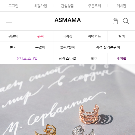
로그인
회원가입
관심상품
주문조회
게시판
ASMAMA
귀걸이
귀찌
피어싱
이어커프
실버
반지
목걸이
팔찌/발찌
자석 실리콘귀찌
유니크 스타일
남자 스타일
헤어
케이팝