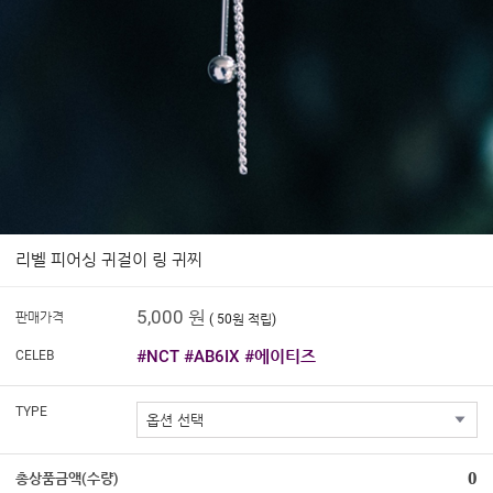
리벨 피어싱 귀걸이 링 귀찌
5,000 원
판매가격
( 50원 적립)
#NCT #AB6IX #에이티즈
CELEB
TYPE
0
총상품금액(수량)