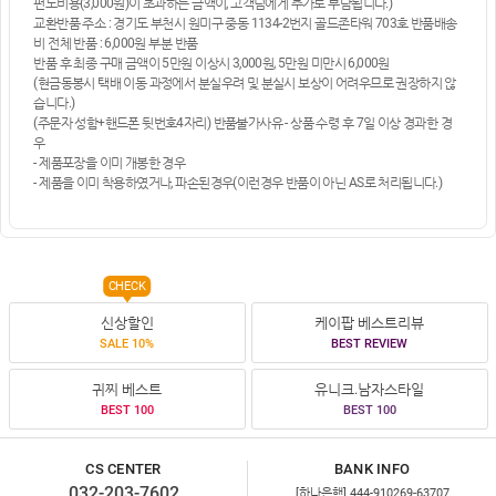
편도비용(3,000원)이 초과하는 금액이, 고객님에게 추가로 부담됩니다.)
교환반품 주소 : 경기도 부천시 원미구 중동 1134-2번지 골드존타워 703호 반품배송
비 전체 반품 : 6,000원 부분 반품
반품 후 최종 구매 금액이 5만원 이상시 3,000원, 5만원 미만시 6,000원
(현금동봉시 택배 이동 과정에서 분실우려 및 분실시 보상이 어려우므로 권장하지 않
습니다.)
(주문자 성함+핸드폰 뒷번호4자리) 반품불가사유 - 상품 수령 후 7일 이상 경과한 경
우
- 제품포장을 이미 개봉한 경우
- 제품을 이미 착용하였거나, 파손된경우(이런경우 반품이 아닌 AS로 처리됩니다.)
CHECK
신상할인
케이팝 베스트리뷰
SALE 10%
BEST REVIEW
귀찌 베스트
유니크.남자스타일
BEST 100
BEST 100
CS CENTER
BANK INFO
032-203-7602
[하나은행] 444-910269-63707