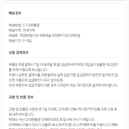
배송정보
배송방법 : CJ 대한통운
배송지역 : 전국지역
배송료 : 50,000원이상 무료배송, 50,000 미만 3,000원
배송기간 : 2~3일
상품 결제정보
무통장 주문결제시 7일 이내(주말 포함) 입금하셔야 하며, 미입금시 원활한 재고관리
를 위해 자동으로 취소됩니다.
주문시 입력한 결제이름, 주문총액과 실제 입금자명, 입금금액이 완전히 일치하지 않
으면 자동으로 입금확인이 되지 않으므로,
만약 주문자와 입금자명이 다른 경우 고객센터 또는 게시판으로 알려주셔야 합니다.
교환 및 반품 정보
교환 및 반품은 수령한 후 7일 이내로, 고객센터 전화/게시판/카카오톡 으로 신청 후
보내주셔야 합니다.
택배수거는 CJ대한통운 (1588-5353) 로 접수해 주시기 바랍니다.
(타택배사 이용시 반드시 선불로 보내 주셔야 합니다.) (타택배 착불 이용시, CJ 택배