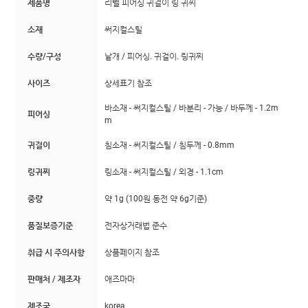
제품명
리벨 피어싱 귀걸이 링 귀찌
소재
써지컬스틸
수량/구성
낱개 / 피어싱. 귀걸이. 링귀찌
사이즈
상세표기 참조
바소재 - 써지컬스틸 / 바분리 - 가능 / 바두께 - 1.2m
피어싱
m
귀걸이
침소재 - 써지컬스틸 / 침두께 - 0.8mm
링귀찌
링소재 - 써지컬스틸 / 외경 - 1.1cm
중량
약 1g (100원 동전 약 6g기준)
품질보증기준
전자상거래법 준수
취급 시 주의사항
상품페이지 참조
판매처 / 제조자
애즈마마
제조국
korea