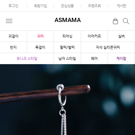
로그인
회원가입
관심상품
주문조회
게시판
ASMAMA
귀걸이
귀찌
피어싱
이어커프
실버
반지
목걸이
팔찌/발찌
자석 실리콘귀찌
유니크 스타일
남자 스타일
헤어
케이팝