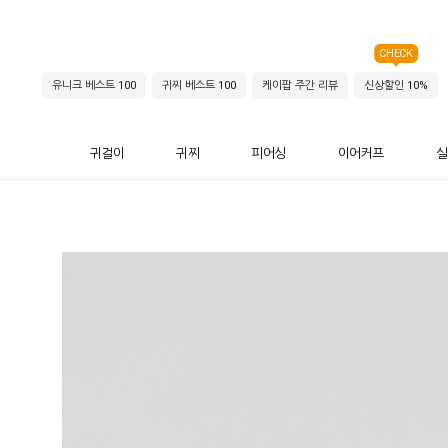
CHECK
유니크 베스트 100
귀찌 베스트 100
케이팝 주간 리뷰
신상할인 10%
귀걸이
귀찌
피어싱
이어커프
실