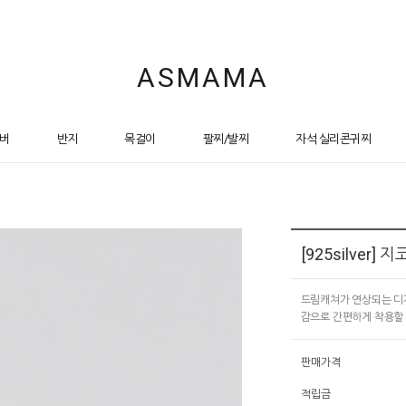
ASMAMA
버
반지
목걸이
팔찌/발찌
자석 실리콘귀찌
[925silver
드림캐쳐가 연상되는 디
감으로 간편하게 착용할 
판매가격
적립금