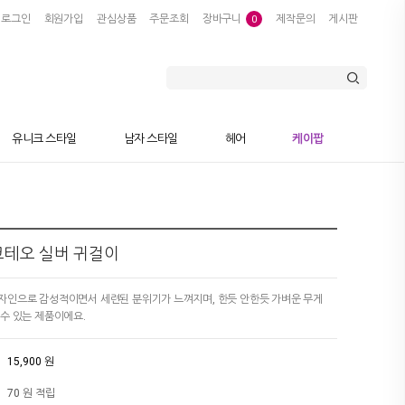
로그인
회원가입
관심상품
주문조회
장바구니
제작문의
게시판
0
유니크 스타일
남자 스타일
헤어
케이팝
] 지코테오 실버 귀걸이
자인으로 감성적이면서 세련된 분위기가 느껴지며, 한듯 안한듯 가벼운 무게
수 있는 제품이에요.
15,900 원
70 원 적립