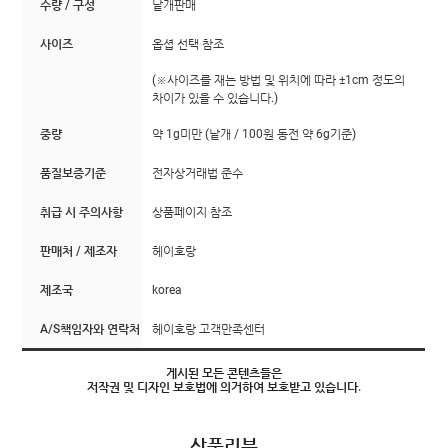
수량 / 구성
낱개판매
사이즈
옵셥 선택 참조
(※사이즈를 재는 방법 및 위치에 따라 ±1cm 정도의
차이가 있을 수 있습니다.)
중량
약 1g미만 (낱개 / 100원 동전 약 6g기준)
품질보증기준
전자상거래법 준수
취급 시 주의사항
상품페이지 참조
판매처 / 제조자
헤이호랑
제조국
korea
A/S책임자와 연락처
헤이호랑 고객만족센터
게시된 모든 콘텐츠들은
저작권 및 디자인 보호법에 의거하여 보호받고 있습니다.
상품리뷰