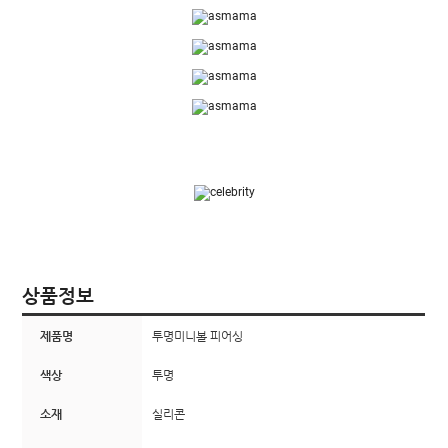
상품정보
제품명
투명미니볼 피어싱
색상
투명
소재
실리콘