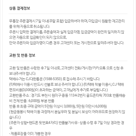
상품 결제정보
무통장 주문결제시 7일 이내(주말 포함) 입금하셔야 하며, 미입금시 원활한 재고관리
를 위해 자동으로 취소됩니다.
주문시 입력한 결제이름, 주문총액과 실제 입금자명, 입금금액이 완전히 일치하지 않
으면 자동으로 입금확인이 되지 않으므로,
만약 주문자와 입금자명이 다른 경우 고객센터 또는 게시판으로 알려주셔야 합니다.
교환 및 반품 정보
교환 및 반품은 수령한 후 7일 이내로, 고객센터 전화/게시판/카카오톡 으로 신청 후
보내주셔야 합니다.
택배수거는 CJ대한통운 (1588-5353) 로 접수해 주시기 바랍니다.
(타택배사 이용시 반드시 선불로 보내 주셔야 합니다.) (타택배 착불 이용시, CJ 택배
편도비용(3,000원)이 초과하는 금액이, 고객님에게 추가로 부담됩니다.)
교환반품 주소 : 경기도 부천시 원미구 중동 1134-2번지 골드존타워 703호 반품배송
비 전체 반품 : 6,000원 부분 반품
반품 후 최종 구매 금액이 5만원 이상시 3,000원, 5만원 미만시 6,000원
(현금동봉시 택배 이동 과정에서 분실우려 및 분실시 보상이 어려우므로 권장하지 않
습니다.)
(주문자 성함+핸드폰 뒷번호4자리) 반품불가사유 - 상품 수령 후 7일 이상 경과한 경
우
- 제품포장을 이미 개봉한 경우