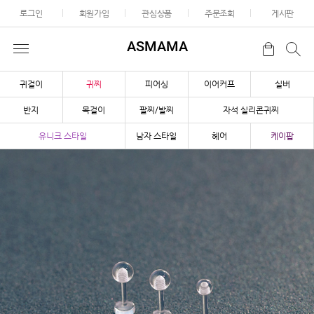
로그인
회원가입
관심상품
주문조회
게시판
ASMAMA
귀걸이
귀찌
피어싱
이어커프
실버
반지
목걸이
팔찌/발찌
자석 실리콘귀찌
유니크 스타일
남자 스타일
헤어
케이팝