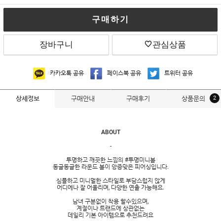
구매하기
장바구니
관심상품
카카오톡 공유
페이스북 공유
트위터 공유
구매안내
구매후기
상품문의
2
상세정보
ABOUT
-
투명하고 깨끗한 느낌의 #투명미니볼
동글동글한 라운드 볼이 앙증맞은 피어싱입니다.
심플하고 미니멀한 스타일로 부담스럽지 않게
어디에나 잘 어울리며, 다양한 연출 가능해요.
남녀 구분없이 착용 할수있으며,
계절이나 트랜드에 상관없는
데일리 기본 아이템으로 추천드려요