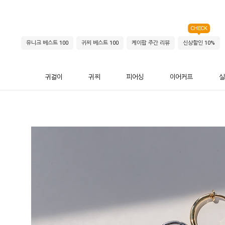
CHECK
유니크 베스트 100
귀찌 베스트 100
케이팝 주간 리뷰
신상할인 10%
귀걸이
귀찌
피어싱
이어커프
실