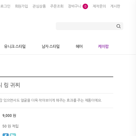
로그인
회원가입
관심상품
주문조회
장바구니
제작문의
게시판
0
유니크 스타일
남자 스타일
헤어
케이팝
 링 귀찌
감 있으면서도 얼굴을 더욱 작아보이게 해주는 효과를 주는 제품이에요.
9,000 원
50 원 적립