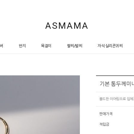
ASMAMA
버
반지
목걸이
팔찌/발찌
자석 실리콘귀찌
기본 통두께미니
볼드한 이어링으로 입체
판매가격
적립금