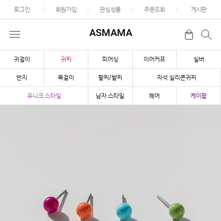
로그인
회원가입
관심상품
주문조회
게시판
ASMAMA
귀걸이
귀찌
피어싱
이어커프
실버
반지
목걸이
팔찌/발찌
자석 실리콘귀찌
유니크 스타일
남자 스타일
헤어
케이팝