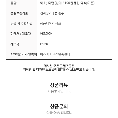
중량
약 1g 미만 (낱개 / 100원 동전 약 6g기준)
품질보증기준
전자상거래법 준수
취급 시 주의사항
상품페이지 참조
판매처 / 제조자
애즈마마
제조국
korea
A/S책임자와 연락처
애즈마마 고객만족센터
게시된 모든 콘텐츠들은
저작권 및 디자인 보호법에 의거하여 보호받고 있습니다.
상품리뷰
사용후기입니다.
상품문의
상품 QnA 입니다..