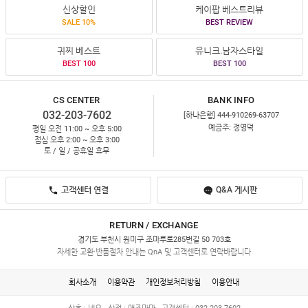
신상할인
케이팝 베스트리뷰
SALE 10%
BEST REVIEW
귀찌 베스트
유니크.남자스타일
BEST 100
BEST 100
CS CENTER
BANK INFO
032-203-7602
[하나은행] 444-910269-63707
예금주: 정영덕
평일 오전 11:00 ~ 오후 5:00
점심 오후 2:00 ~ 오후 3:00
토 / 일 / 공휴일 휴무
고객센터 연결
Q&A 게시판
RETURN / EXCHANGE
경기도 부천시 원미구 조마루로285번길 50 703호
자세한 교환·반품절차 안내는 QnA 및 고객센터로 연락바랍니다
회사소개
이용약관
개인정보처리방침
이용안내