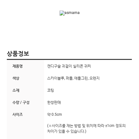
상품정보
제품명
캔디구슬 귀걸이 실리콘 귀찌
색상
스카이블루, 퍼플, 애플그린, 오렌지
소재
코팅
수량 / 구성
한쌍판매
사이즈
약 0.5cm
(※사이즈를 재는 방법 및 위치에 따라 ±1cm 정도의
차이가 있을 수 있습니다.)