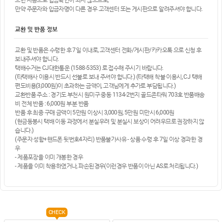
만약 주문자와 입금자명이 다른 경우 고객센터 또는 게시판으로 알려주셔야 합니다.
교환 및 반품 정보
교환 및 반품은 수령한 후 7일 이내로, 고객센터 전화/게시판/카카오톡 으로 신청 후
보내주셔야 합니다.
택배수거는 CJ대한통운 (1588-5353) 로 접수해 주시기 바랍니다.
(타택배사 이용시 반드시 선불로 보내 주셔야 합니다.) (타택배 착불 이용시, CJ 택배
편도비용(3,000원)이 초과하는 금액이, 고객님에게 추가로 부담됩니다.)
교환반품 주소 : 경기도 부천시 원미구 중동 1134-2번지 골드존타워 703호 반품배송
비 전체 반품 : 6,000원 부분 반품
반품 후 최종 구매 금액이 5만원 이상시 3,000원, 5만원 미만시 6,000원
(현금동봉시 택배 이동 과정에서 분실우려 및 분실시 보상이 어려우므로 권장하지 않
습니다.)
(주문자 성함+핸드폰 뒷번호4자리) 반품불가사유 - 상품 수령 후 7일 이상 경과한 경
우
- 제품포장을 이미 개봉한 경우
- 제품을 이미 착용하였거나, 파손된경우(이런경우 반품이 아닌 AS로 처리됩니다.)
CHECK