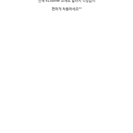
전체 925silver 소재로 알러지 걱정없이
편하게 착용하세요^^