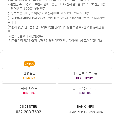
교환반품 주소 : 경기도 부천시 원미구 중동 1134-2번지 골드존타워 703호 반품배송
비 전체 반품 : 6,000원 부분 반품
반품 후 최종 구매 금액이 5만원 이상시 3,000원, 5만원 미만시 6,000원
(현금동봉시 택배 이동 과정에서 분실우려 및 분실시 보상이 어려우므로 권장하지 않
습니다.)
(주문자 성함+핸드폰 뒷번호4자리) 반품불가사유 - 상품 수령 후 7일 이상 경과한 경
우
- 제품포장을 이미 개봉한 경우
- 제품을 이미 착용하였거나, 파손된경우(이런경우 반품이 아닌 AS로 처리됩니다.)
CHECK
신상할인
케이팝 베스트리뷰
SALE 10%
BEST REVIEW
귀찌 베스트
유니크.남자스타일
BEST 100
BEST 100
CS CENTER
BANK INFO
032-203-7602
[하나은행] 444-910269-63707