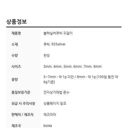
상품정보
제품명
블랙실버큐빅 귀걸이
소재
큐빅. 925silver
수량
한쌍
사이즈
3mm. 4mm. 5mm. 6mm. 7mm. 8mm
3~7mm - 약 1g 미만 / 8mm - 약 1g (100원 동전 약
중량
6g기준)
품질보증기준
전자상거래법 준수
취급 시 주의사항
상품페이지 참조
판매처 / 제조자
애즈마마
제조국
korea