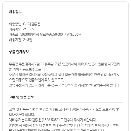
배송정보
배송방법 : CJ 대한통운
배송지역 : 전국지역
배송료 : 50,000원이상 무료배송, 50,000 미만 3,000원
배송기간 : 2~3일
상품 결제정보
무통장 주문결제시 7일 이내(주말 포함) 입금하셔야 하며, 미입금시 원활한 재고관리
를 위해 자동으로 취소됩니다.
주문시 입력한 결제이름, 주문총액과 실제 입금자명, 입금금액이 완전히 일치하지 않
으면 자동으로 입금확인이 되지 않으므로,
만약 주문자와 입금자명이 다른 경우 고객센터 또는 게시판으로 알려주셔야 합니다.
교환 및 반품 정보
교환 및 반품은 수령한 후 7일 이내로, 고객센터 전화/게시판/카카오톡 으로 신청 후
보내주셔야 합니다.
택배수거는 CJ대한통운 (1588-5353) 로 접수해 주시기 바랍니다.
(타택배사 이용시 반드시 선불로 보내 주셔야 합니다.) (타택배 착불 이용시, CJ 택배
편도비용(3,000원)이 초과하는 금액이, 고객님에게 추가로 부담됩니다.)