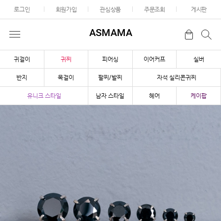
로그인
회원가입
관심상품
주문조회
게시판
ASMAMA
귀걸이
귀찌
피어싱
이어커프
실버
반지
목걸이
팔찌/발찌
자석 실리콘귀찌
유니크 스타일
남자 스타일
헤어
케이팝