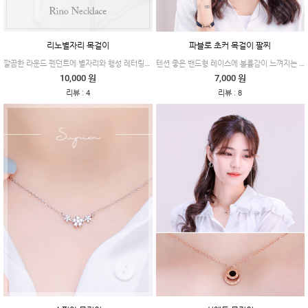
리노별자리 목걸이
파블로 초커 목걸이 팔찌
깔끔한 라운드 펜던트에 별자리와 행성 레터링이 예쁘게 각인되어 고급스럽고 모던한 제품이에요.
텐션 좋은 밴드형 레이스에 볼륨감이 느껴지는 별 장식과 진주가 더해져 펑키하고 시크한 제품이에요.
10,000 원
7,000 원
:
:
리뷰
4
리뷰
8