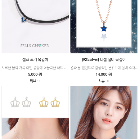
셀즈 초커 목걸이
[925silver] 디셀 실버 목걸이
시크한 블랙 가죽 라인 중앙에 러블리한 하트 펜던트가 매치되어 엣지있고 러블리한 제품이에요.
별과 달 펜던트로 감성적인 분위기에 실버 소재로 은은하게 빛나는 제품이에요.
5,000 원
14,000 원
:
:
리뷰
1
리뷰
0