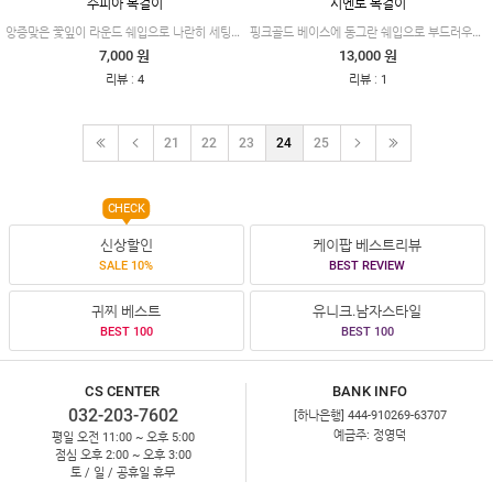
수피아 목걸이
시엔토 목걸이
앙증맞은 꽃잎이 라운드 쉐입으로 나란히 세팅되어 있는 모습이 너무 사랑스러운 제품이에요.
핑크골드 베이스에 동그란 쉐입으로 부드러우며, 자개와 오닉스가 셋팅되어 모던하고 고급스러운 제품이에요.
7,000 원
13,000 원
:
:
리뷰
4
리뷰
1
21
22
23
24
25
CHECK
신상할인
케이팝 베스트리뷰
SALE 10%
BEST REVIEW
귀찌 베스트
유니크.남자스타일
BEST 100
BEST 100
CS CENTER
BANK INFO
032-203-7602
[하나은행] 444-910269-63707
예금주: 정영덕
평일 오전 11:00 ~ 오후 5:00
점심 오후 2:00 ~ 오후 3:00
토 / 일 / 공휴일 휴무