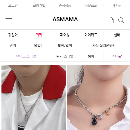
로그인
회원가입
관심상품
주문조회
게시판
ASMAMA
귀걸이
귀찌
피어싱
이어커프
실버
반지
목걸이
팔찌/발찌
자석 실리콘귀찌
유니크 스타일
남자 스타일
헤어
케이팝