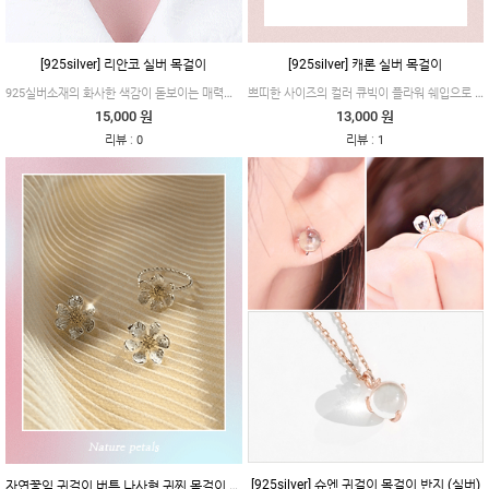
[925silver] 리안코 실버 목걸이
[925silver] 캐론 실버 목걸이
925실버소재의 화사한 색감이 돋보이는 매력적인 목걸이 제품이에요.
쁘띠한 사이즈의 컬러 큐빅이 플라워 쉐입으로 세팅되어 컬러풀하고 사랑스러운 제품이에요.
15,000 원
13,000 원
:
:
리뷰
0
리뷰
1
[925silver] 슈엔 귀걸이 목걸이 반지 (실버)
자연꽃잎 귀걸이 버튼 나사형 귀찌 목걸이 반지 (실버침)