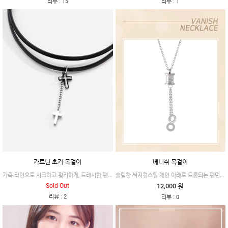
:
:
리뷰
15
리뷰
1
카르닌 초커 목걸이
베니쉬 목걸이
가죽 라인으로 시크하고 펑키하게, 드레시한 펜던트로 찰랑거리는 하늘하늘함까지 지닌 제품이에요.
슬림한 써지컬스틸 체인 아래로 드롭되는 펜던트가 독특한 디자인으로 멋스러운 제품이에요.
Sold Out
12,000 원
:
리뷰
2
:
리뷰
0