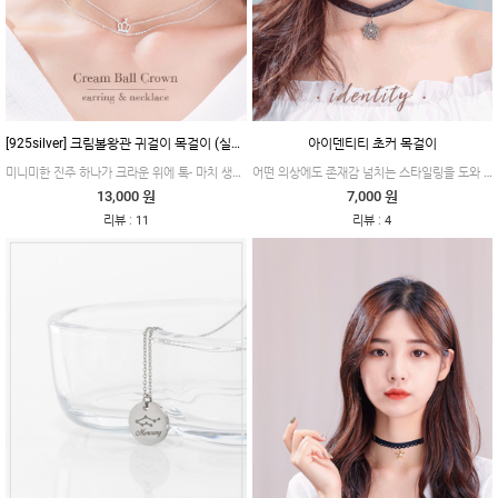
[925silver] 크림볼왕관 귀걸이 목걸이 (실버)
아이덴티티 초커 목걸이
미니미한 진주 하나가 크라운 위에 톡- 마치 생크림을 올린 듯한 부드러움이 느껴지는 제품이에요.
어떤 의상에도 존재감 넘치는 스타일링을 도와 줄 유니크+시크한 무드의 제품이에요.
13,000 원
7,000 원
:
:
리뷰
11
리뷰
4