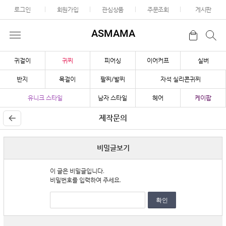
로그인
회원가입
관심상품
주문조회
게시판
ASMAMA
귀걸이
귀찌
피어싱
이어커프
실버
반지
목걸이
팔찌/발찌
자석 실리콘귀찌
유니크 스타일
남자 스타일
헤어
케이팝
제작문의
비밀글보기
이 글은 비밀글입니다.
비밀번호를 입력하여 주세요.
확인