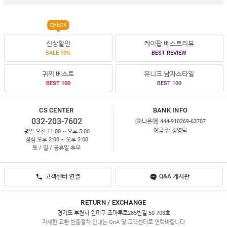
CHECK
신상할인
케이팝 베스트리뷰
SALE 10%
BEST REVIEW
귀찌 베스트
유니크.남자스타일
BEST 100
BEST 100
CS CENTER
BANK INFO
032-203-7602
[하나은행] 444-910269-63707
예금주: 정영덕
평일 오전 11:00 ~ 오후 5:00
점심 오후 2:00 ~ 오후 3:00
토 / 일 / 공휴일 휴무
고객센터 연결
Q&A 게시판
RETURN / EXCHANGE
경기도 부천시 원미구 조마루로285번길 50 703호
자세한 교환·반품절차 안내는 QnA 및 고객센터로 연락바랍니다