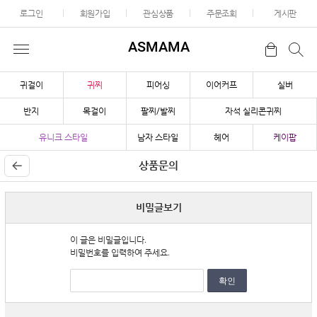
로그인
회원가입
관심상품
주문조회
게시판
ASMAMA
귀걸이
귀찌
피어싱
이어커프
실버
반지
목걸이
팔찌/발찌
자석 실리콘귀찌
유니크 스타일
남자 스타일
헤어
케이팝
상품문의
비밀글보기
이 글은 비밀글입니다.
비밀번호를 입력하여 주세요.
확인