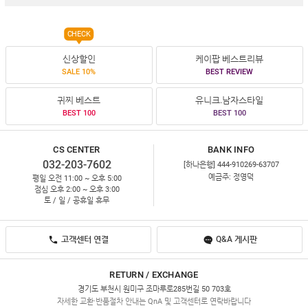
CHECK
신상할인
케이팝 베스트리뷰
SALE 10%
BEST REVIEW
귀찌 베스트
유니크.남자스타일
BEST 100
BEST 100
CS CENTER
BANK INFO
032-203-7602
[하나은행] 444-910269-63707
예금주: 정영덕
평일 오전 11:00 ~ 오후 5:00
점심 오후 2:00 ~ 오후 3:00
토 / 일 / 공휴일 휴무
고객센터 연결
Q&A 게시판
RETURN / EXCHANGE
경기도 부천시 원미구 조마루로285번길 50 703호
자세한 교환·반품절차 안내는 QnA 및 고객센터로 연락바랍니다