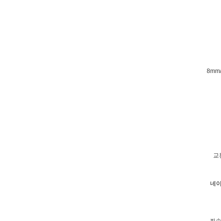
8mm
교
네이