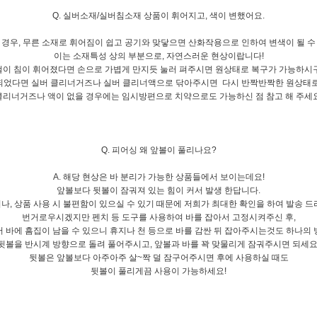
Q. 실버소재/실버침소재 상품이 휘어지고, 색이 변했어요.
의 경우, 무른 소재로 휘어짐이 쉽고 공기와 맞닿으면 산화작용으로 인하여 변색이 될 수
이는 소재특성 상의 부분으로, 자연스러운 현상이랍니다!
이 침이 휘어졌다면 손으로 가볍게 만지듯 눌러 펴주시면 원상태로 복구가 가능하시
되었다면 실버 클리너거즈나 실버 클리너액으로 닦아주시면 다시 반짝반짝한 원상태
클리너거즈나 액이 없을 경우에는 임시방편으로 치약으로도 가능하신 점 참고 해 주세요
Q. 피어싱 왜 앞볼이 풀리나요?
A. 해당 현상은 바 분리가 가능한 상품들에서 보이는데요!
앞볼보다 뒷볼이 잠궈져 있는 힘이 커서 발생 한답니다.
나, 상품 사용 시 불편함이 있으실 수 있기 때문에 저희가 최대한 확인을 하여 발송 드
번거로우시겠지만 펜치 등 도구를 사용하여 바를 잡아서 고정시켜주신 후,
서 바에 흠집이 남을 수 있으니 휴지나 천 등으로 바를 감싼 뒤 잡아주시는것도 하나의 
뒷볼을 반시계 방향으로 돌려 풀어주시고, 앞볼과 바를 꽉 맞물리게 잠궈주시면 되세요
뒷볼은 앞볼보다 아주아주 살~짝 덜 잠구어주시면 후에 사용하실 때도
뒷볼이 풀리게끔 사용이 가능하세요!