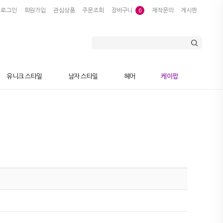
로그인
회원가입
관심상품
주문조회
장바구니
제작문의
게시판
0
유니크 스타일
남자 스타일
헤어
케이팝