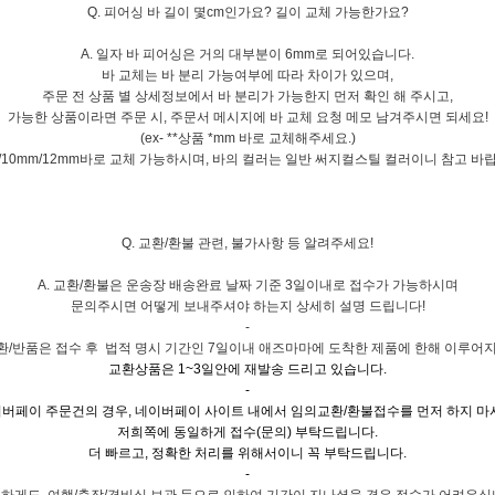
Q. 피어싱 바 길이 몇cm인가요? 길이 교체 가능한가요?
A.
일자 바 피어싱은 거의 대부분이 6mm로 되어있습니다.
바 교체는 바 분리 가능여부에 따라 차이가 있으며,
주문 전 상품 별 상세정보에서 바 분리가 가능한지 먼저 확인 해 주시고,
가능한 상품이라면 주문 시, 주문서 메시지에 바 교체 요청 메모 남겨주시면 되세요!
(ex- **상품 *mm 바로 교체해주세요.)
/10mm/12mm바로 교체 가능하시며, 바의 컬러는 일반 써지컬스틸 컬러이니 참고 바
Q. 교환/환불 관련, 불가사항 등 알려주세요!
A. 교환/환불은 운송장 배송완료 날짜 기준 3일이내로 접수가 가능하시며
문의주시면 어떻게 보내주셔야 하는지 상세히 설명 드립니다!
-
환/반품은 접수 후 법적 명시 기간인 7일이내 애즈마마에 도착한 제품에 한해 이루어
교환상품은 1~3일안에 재발송 드리고 있습니다.
-
버페이 주문건의 경우, 네이버페이 사이트 내에서 임의교환/환불접수를 먼저 하지 마
저희쪽에 동일하게 접수(문의) 부탁드립니다.
더 빠르고, 정확한 처리를 위해서이니 꼭 부탁드립니다.
-