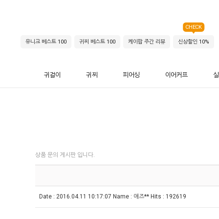
CHECK
유니크 베스트 100
귀찌 베스트 100
케이팝 주간 리뷰
신상할인 10%
귀걸이
귀찌
피어싱
이어커프
실
상품 문의 게시판 입니다.
Date :
2016.04.11 10:17:07
Name :
애즈**
Hits :
192619