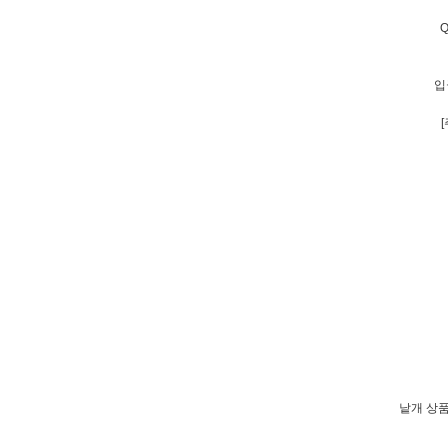
입
낱개 상품