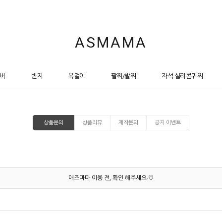
ASMAMA
버
반지
목걸이
팔찌/발찌
자석 실리콘귀찌
상품문의
상품리뷰
제작문의
공지 이벤트
애즈마마 이용 전, 확인 해주세요-♡