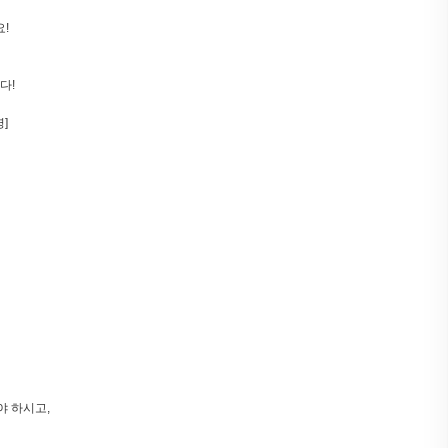
!
다!
]
야 하시고,