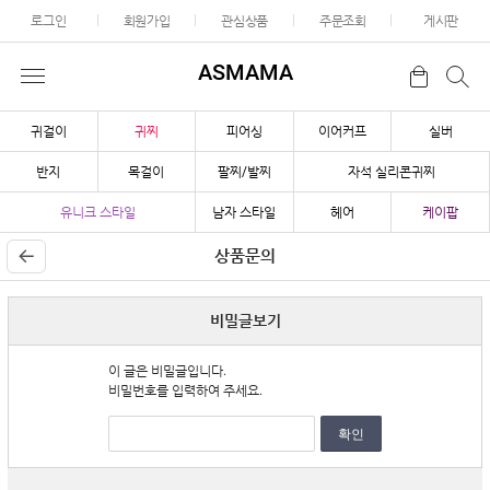
로그인
회원가입
관심상품
주문조회
게시판
ASMAMA
귀걸이
귀찌
피어싱
이어커프
실버
반지
목걸이
팔찌/발찌
자석 실리콘귀찌
유니크 스타일
남자 스타일
헤어
케이팝
상품문의
비밀글보기
이 글은 비밀글입니다.
비밀번호를 입력하여 주세요.
확인