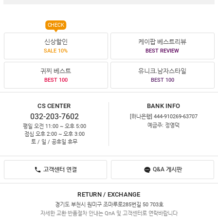
CHECK
신상할인
케이팝 베스트리뷰
SALE 10%
BEST REVIEW
귀찌 베스트
유니크.남자스타일
BEST 100
BEST 100
CS CENTER
BANK INFO
032-203-7602
[하나은행] 444-910269-63707
예금주: 정영덕
평일 오전 11:00 ~ 오후 5:00
점심 오후 2:00 ~ 오후 3:00
토 / 일 / 공휴일 휴무
고객센터 연결
Q&A 게시판
RETURN / EXCHANGE
경기도 부천시 원미구 조마루로285번길 50 703호
자세한 교환·반품절차 안내는 QnA 및 고객센터로 연락바랍니다