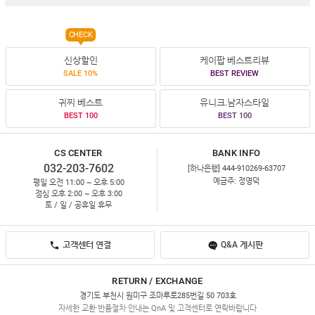
CHECK
신상할인
케이팝 베스트리뷰
SALE 10%
BEST REVIEW
귀찌 베스트
유니크.남자스타일
BEST 100
BEST 100
CS CENTER
BANK INFO
032-203-7602
[하나은행] 444-910269-63707
예금주: 정영덕
평일 오전 11:00 ~ 오후 5:00
점심 오후 2:00 ~ 오후 3:00
토 / 일 / 공휴일 휴무
고객센터 연결
Q&A 게시판
RETURN / EXCHANGE
경기도 부천시 원미구 조마루로285번길 50 703호
자세한 교환·반품절차 안내는 QnA 및 고객센터로 연락바랍니다