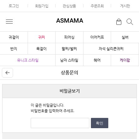
로그인
회원가입
관심상품
주문조회
게시판
ASMAMA
귀걸이
귀찌
피어싱
이어커프
실버
반지
목걸이
팔찌/발찌
자석 실리콘귀찌
유니크 스타일
남자 스타일
헤어
케이팝
상품문의
비밀글보기
이 글은 비밀글입니다.
비밀번호를 입력하여 주세요.
확인