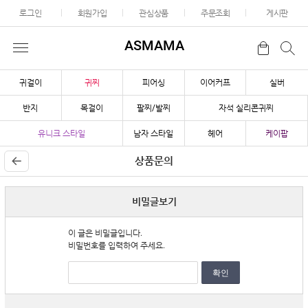
로그인
회원가입
관심상품
주문조회
게시판
ASMAMA
귀걸이
귀찌
피어싱
이어커프
실버
반지
목걸이
팔찌/발찌
자석 실리콘귀찌
유니크 스타일
남자 스타일
헤어
케이팝
상품문의
비밀글보기
이 글은 비밀글입니다.
비밀번호를 입력하여 주세요.
확인