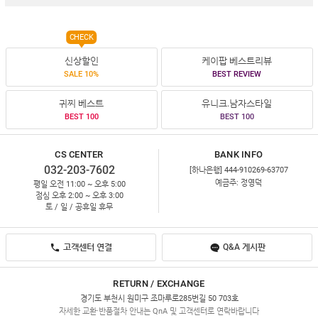
CHECK
신상할인
케이팝 베스트리뷰
SALE 10%
BEST REVIEW
귀찌 베스트
유니크.남자스타일
BEST 100
BEST 100
CS CENTER
BANK INFO
032-203-7602
[하나은행] 444-910269-63707
예금주: 정영덕
평일 오전 11:00 ~ 오후 5:00
점심 오후 2:00 ~ 오후 3:00
토 / 일 / 공휴일 휴무
고객센터 연결
Q&A 게시판
RETURN / EXCHANGE
경기도 부천시 원미구 조마루로285번길 50 703호
자세한 교환·반품절차 안내는 QnA 및 고객센터로 연락바랍니다