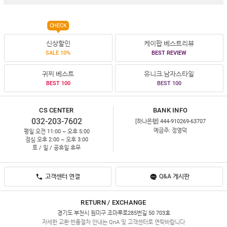
CHECK
신상할인
케이팝 베스트리뷰
SALE 10%
BEST REVIEW
귀찌 베스트
유니크.남자스타일
BEST 100
BEST 100
CS CENTER
BANK INFO
032-203-7602
[하나은행] 444-910269-63707
예금주: 정영덕
평일 오전 11:00 ~ 오후 5:00
점심 오후 2:00 ~ 오후 3:00
토 / 일 / 공휴일 휴무
고객센터 연결
Q&A 게시판
RETURN / EXCHANGE
경기도 부천시 원미구 조마루로285번길 50 703호
자세한 교환·반품절차 안내는 QnA 및 고객센터로 연락바랍니다