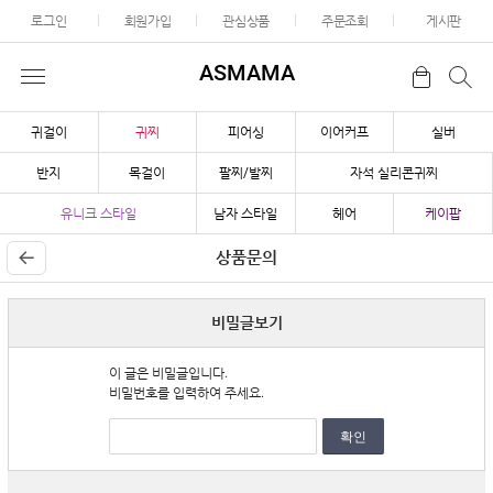
로그인
회원가입
관심상품
주문조회
게시판
ASMAMA
귀걸이
귀찌
피어싱
이어커프
실버
반지
목걸이
팔찌/발찌
자석 실리콘귀찌
유니크 스타일
남자 스타일
헤어
케이팝
상품문의
비밀글보기
이 글은 비밀글입니다.
비밀번호를 입력하여 주세요.
확인