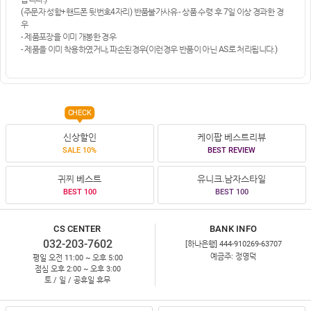
(주문자 성함+핸드폰 뒷번호4자리) 반품불가사유 - 상품 수령 후 7일 이상 경과한 경
우
- 제품포장을 이미 개봉한 경우
- 제품을 이미 착용하였거나, 파손된경우(이런경우 반품이 아닌 AS로 처리됩니다.)
CHECK
신상할인
케이팝 베스트리뷰
SALE 10%
BEST REVIEW
귀찌 베스트
유니크.남자스타일
BEST 100
BEST 100
CS CENTER
BANK INFO
032-203-7602
[하나은행] 444-910269-63707
예금주: 정영덕
평일 오전 11:00 ~ 오후 5:00
점심 오후 2:00 ~ 오후 3:00
토 / 일 / 공휴일 휴무