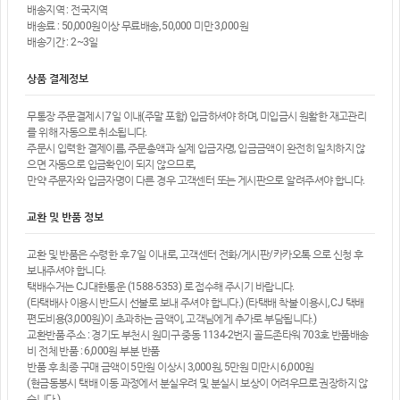
배송지역 : 전국지역
배송료 : 50,000원이상 무료배송, 50,000 미만 3,000원
배송기간 : 2~3일
상품 결제정보
무통장 주문결제시 7일 이내(주말 포함) 입금하셔야 하며, 미입금시 원활한 재고관리
를 위해 자동으로 취소됩니다.
주문시 입력한 결제이름, 주문총액과 실제 입금자명, 입금금액이 완전히 일치하지 않
으면 자동으로 입금확인이 되지 않으므로,
만약 주문자와 입금자명이 다른 경우 고객센터 또는 게시판으로 알려주셔야 합니다.
교환 및 반품 정보
교환 및 반품은 수령한 후 7일 이내로, 고객센터 전화/게시판/카카오톡 으로 신청 후
보내주셔야 합니다.
택배수거는 CJ대한통운 (1588-5353) 로 접수해 주시기 바랍니다.
(타택배사 이용시 반드시 선불로 보내 주셔야 합니다.) (타택배 착불 이용시, CJ 택배
편도비용(3,000원)이 초과하는 금액이, 고객님에게 추가로 부담됩니다.)
교환반품 주소 : 경기도 부천시 원미구 중동 1134-2번지 골드존타워 703호 반품배송
비 전체 반품 : 6,000원 부분 반품
반품 후 최종 구매 금액이 5만원 이상시 3,000원, 5만원 미만시 6,000원
(현금동봉시 택배 이동 과정에서 분실우려 및 분실시 보상이 어려우므로 권장하지 않
습니다.)