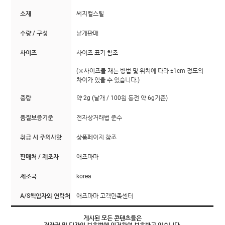
소재
써지컬스틸
수량 / 구성
낱개판매
사이즈
사이즈 표기 참조
(※사이즈를 재는 방법 및 위치에 따라 ±1cm 정도의
차이가 있을 수 있습니다.)
중량
약 2g (낱개 / 100원 동전 약 6g기준)
품질보증기준
전자상거래법 준수
취급 시 주의사항
상품페이지 참조
판매처 / 제조자
애즈마마
제조국
korea
A/S책임자와 연락처
애즈마마 고객만족센터
게시된 모든 콘텐츠들은
저작권 및 디자인 보호법에 의거하여 보호받고 있습니다.