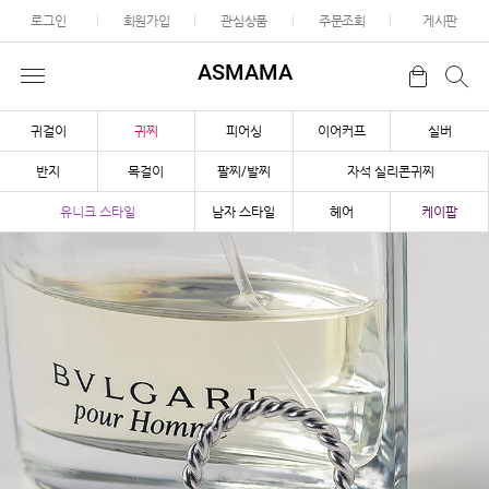
로그인
회원가입
관심상품
주문조회
게시판
ASMAMA
귀걸이
귀찌
피어싱
이어커프
실버
반지
목걸이
팔찌/발찌
자석 실리콘귀찌
유니크 스타일
남자 스타일
헤어
케이팝