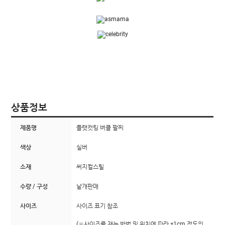
상품정보
제품명
플랫컷팅 버클 팔찌
색상
실버
소재
써지컬스틸
수량 / 구성
낱개판매
사이즈
사이즈 표기 참조
(※사이즈를 재는 방법 및 위치에 따라 ±1cm 정도의