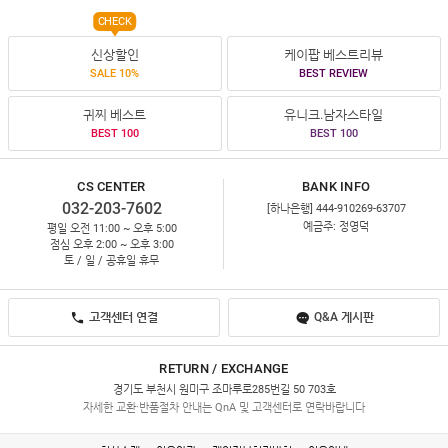
CHECK
신상할인
케이팝 베스트리뷰
SALE 10%
BEST REVIEW
귀찌 베스트
유니크.남자스타일
BEST 100
BEST 100
CS CENTER
BANK INFO
032-203-7602
[하나은행] 444-910269-63707
예금주: 정영덕
평일 오전 11:00 ~ 오후 5:00
점심 오후 2:00 ~ 오후 3:00
토 / 일 / 공휴일 휴무
고객센터 연결
Q&A 게시판
RETURN / EXCHANGE
경기도 부천시 원미구 조마루로285번길 50 703호
자세한 교환·반품절차 안내는 QnA 및 고객센터로 연락바랍니다