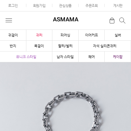
로그인
회원가입
관심상품
주문조회
게시판
ASMAMA
귀걸이
귀찌
피어싱
이어커프
실버
반지
목걸이
팔찌/발찌
자석 실리콘귀찌
유니크 스타일
남자 스타일
헤어
케이팝