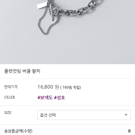
플랫컷팅 버클 팔찌
16,800 원
판매가격
( 160원 적립)
#보넥도 #성호
CELEB
SIZE
0
총상품금액(수량)