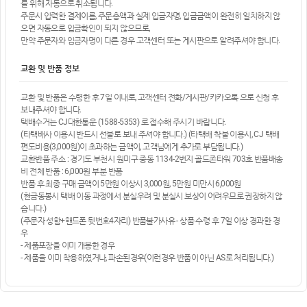
를 위해 자동으로 취소됩니다.
주문시 입력한 결제이름, 주문총액과 실제 입금자명, 입금금액이 완전히 일치하지 않
으면 자동으로 입금확인이 되지 않으므로,
만약 주문자와 입금자명이 다른 경우 고객센터 또는 게시판으로 알려주셔야 합니다.
교환 및 반품 정보
교환 및 반품은 수령한 후 7일 이내로, 고객센터 전화/게시판/카카오톡 으로 신청 후
보내주셔야 합니다.
택배수거는 CJ대한통운 (1588-5353) 로 접수해 주시기 바랍니다.
(타택배사 이용시 반드시 선불로 보내 주셔야 합니다.) (타택배 착불 이용시, CJ 택배
편도비용(3,000원)이 초과하는 금액이, 고객님에게 추가로 부담됩니다.)
교환반품 주소 : 경기도 부천시 원미구 중동 1134-2번지 골드존타워 703호 반품배송
비 전체 반품 : 6,000원 부분 반품
반품 후 최종 구매 금액이 5만원 이상시 3,000원, 5만원 미만시 6,000원
(현금동봉시 택배 이동 과정에서 분실우려 및 분실시 보상이 어려우므로 권장하지 않
습니다.)
(주문자 성함+핸드폰 뒷번호4자리) 반품불가사유 - 상품 수령 후 7일 이상 경과한 경
우
- 제품포장을 이미 개봉한 경우
- 제품을 이미 착용하였거나, 파손된경우(이런경우 반품이 아닌 AS로 처리됩니다.)