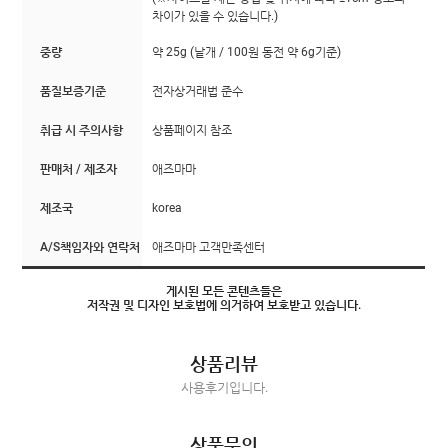
차이가 있을 수 있습니다.)
중량
약 25g (낱개 / 100원 동전 약 6g기준)
품질보증기준
전자상거래법 준수
취급 시 주의사항
상품페이지 참조
판매처 / 제조자
애즈마마
제조국
korea
A/S책임자와 연락처
애즈마마 고객만족센터
게시된 모든 콘텐츠들은
저작권 및 디자인 보호법에 의거하여 보호받고 있습니다.
상품리뷰
사용후기입니다.
상품문의