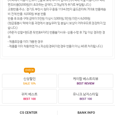
편도비용(3,000원)이 초과하는 금액이, 고객님에게 추가로 부담됩니다.)
교환반품 주소 : 경기도 부천시 원미구 중동 1134-2번지 골드존타워 703호 반품배송
비 전체 반품 : 6,000원 부분 반품
반품 후 최종 구매 금액이 5만원 이상시 3,000원, 5만원 미만시 6,000원
(현금동봉시 택배 이동 과정에서 분실우려 및 분실시 보상이 어려우므로 권장하지 않
습니다.)
(주문자 성함+핸드폰 뒷번호4자리) 반품불가사유 - 상품 수령 후 7일 이상 경과한 경
우
- 제품포장을 이미 개봉한 경우
- 제품을 이미 착용하였거나, 파손된경우(이런경우 반품이 아닌 AS로 처리됩니다.)
CHECK
신상할인
케이팝 베스트리뷰
SALE 10%
BEST REVIEW
귀찌 베스트
유니크.남자스타일
BEST 100
BEST 100
CS CENTER
BANK INFO