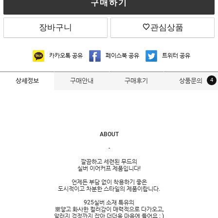
구매하기
장바구니
관심상품
카카오톡 공유
페이스북 공유
트위터 공유
구매안내
구매후기
상품문의
4
상세정보
ABOUT
-
깔끔하고 세련된 무드의
실버 이어커프 제품입니다!
언제든 부담 없이 착용하기 좋은
도시적이고 차분한 스타일의 제품이랍니다.
925실버 소재 특유의
뽀얗고 화사한 컬러감이 매력적으로 다가오고,
알러지 걱정까지 잡아 더더욱 마음에 들어요 : )