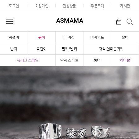
로그인
회원가입
관심상품
주문조회
게시판
ASMAMA
귀걸이
귀찌
피어싱
이어커프
실버
반지
목걸이
팔찌/발찌
자석 실리콘귀찌
유니크 스타일
남자 스타일
헤어
케이팝