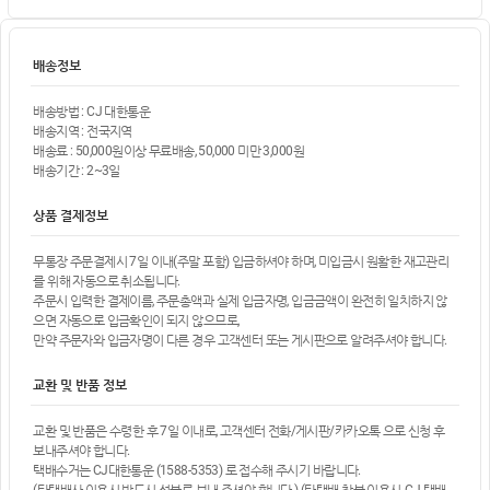
배송정보
배송방법 : CJ 대한통운
배송지역 : 전국지역
배송료 : 50,000원이상 무료배송, 50,000 미만 3,000원
배송기간 : 2~3일
상품 결제정보
무통장 주문결제시 7일 이내(주말 포함) 입금하셔야 하며, 미입금시 원활한 재고관리
를 위해 자동으로 취소됩니다.
주문시 입력한 결제이름, 주문총액과 실제 입금자명, 입금금액이 완전히 일치하지 않
으면 자동으로 입금확인이 되지 않으므로,
만약 주문자와 입금자명이 다른 경우 고객센터 또는 게시판으로 알려주셔야 합니다.
교환 및 반품 정보
교환 및 반품은 수령한 후 7일 이내로, 고객센터 전화/게시판/카카오톡 으로 신청 후
보내주셔야 합니다.
택배수거는 CJ대한통운 (1588-5353) 로 접수해 주시기 바랍니다.
(타택배사 이용시 반드시 선불로 보내 주셔야 합니다.) (타택배 착불 이용시, CJ 택배