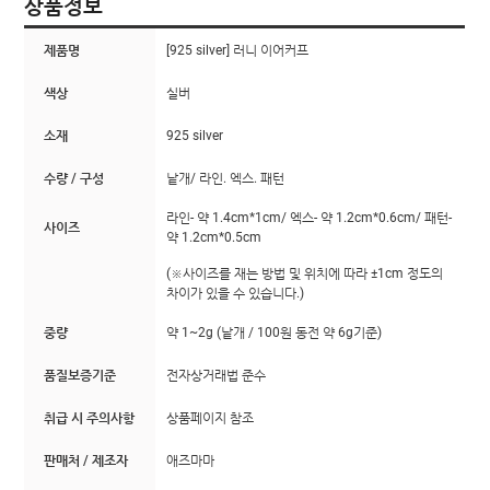
상품정보
제품명
[925 silver] 러니 이어커프
색상
실버
소재
925 silver
수량 / 구성
낱개/ 라인. 엑스. 패턴
라인- 약 1.4cm*1cm/ 엑스- 약 1.2cm*0.6cm/ 패턴-
사이즈
약 1.2cm*0.5cm
(※사이즈를 재는 방법 및 위치에 따라 ±1cm 정도의
차이가 있을 수 있습니다.)
중량
약 1~2g (낱개 / 100원 동전 약 6g기준)
품질보증기준
전자상거래법 준수
취급 시 주의사항
상품페이지 참조
판매처 / 제조자
애즈마마