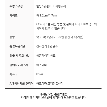
수량 / 구성
한쌍/ 귀걸이. 나사형귀찌
사이즈
약 1.2cm*1.7cm
(※사이즈를 재는 방법 및 위치에 따라 ±1cm 정도의
차이가 있을 수 있습니다.)
중량
약 2~3g (낱개 / 100원 동전 약 6g기준)
품질보증기준
전자상거래법 준수
취급 시 주의사항
상품페이지 참조
판매처 / 제조자
애즈마마
제조국
korea
A/S책임자와 연락처
애즈마마 고객만족센터
게시된 모든 콘텐츠들은
저작권 및 디자인 보호법에 의거하여 보호받고 있습니다.