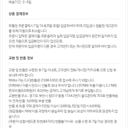
배송기간 : 2~3일
상품 결제정보
무통장 주문결제시 7일 이내(주말 포함) 입금하셔야 하며, 미입금시 원활한 재고관리
를 위해 자동으로 취소됩니다.
주문시 입력한 결제이름, 주문총액과 실제 입금자명, 입금금액이 완전히 일치하지 않
으면 자동으로 입금확인이 되지 않으므로,
만약 주문자와 입금자명이 다른 경우 고객센터 또는 게시판으로 알려주셔야 합니다.
교환 및 반품 정보
교환 및 반품은 수령한 후 7일 이내로, 고객센터 전화/게시판/카카오톡 으로 신청 후
보내주셔야 합니다.
택배수거는 CJ대한통운 (1588-5353) 로 접수해 주시기 바랍니다.
(타택배사 이용시 반드시 선불로 보내 주셔야 합니다.) (타택배 착불 이용시, CJ 택배
편도비용(3,000원)이 초과하는 금액이, 고객님에게 추가로 부담됩니다.)
교환반품 주소 : 경기도 부천시 원미구 중동 1134-2번지 골드존타워 703호 반품배송
비 전체 반품 : 6,000원 부분 반품
반품 후 최종 구매 금액이 5만원 이상시 3,000원, 5만원 미만시 6,000원
(현금동봉시 택배 이동 과정에서 분실우려 및 분실시 보상이 어려우므로 권장하지 않
습니다.)
(주문자 성함+핸드폰 뒷번호4자리) 반품불가사유 - 상품 수령 후 7일 이상 경과한 경
우