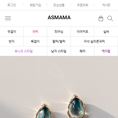
로그인
회원가입
관심상품
주문조회
게시판
ASMAMA
귀걸이
귀찌
피어싱
이어커프
실버
반지
목걸이
팔찌/발찌
자석 실리콘귀찌
유니크 스타일
남자 스타일
헤어
케이팝