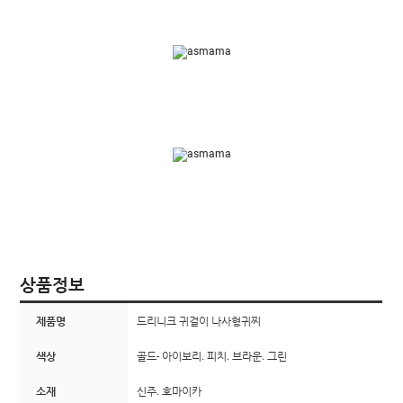
상품정보
제품명
드리니크 귀걸이 나사형귀찌
색상
골드- 아이보리. 피치. 브라운. 그린
소재
신주. 호마이카