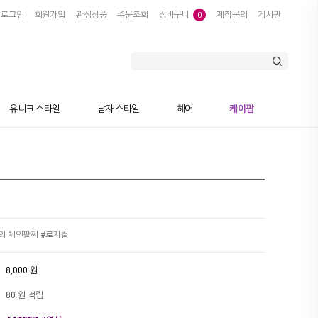
로그인
회원가입
관심상품
주문조회
장바구니
제작문의
게시판
0
유니크 스타일
남자 스타일
헤어
케이팝
의 체인팔찌 #로지컬
8,000 원
80 원 적립