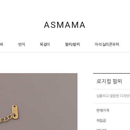
ASMAMA
버
반지
목걸이
팔찌/발찌
자석 실리콘귀찌
로지컬 팔찌
심플하고 깔끔한 디자인
판매가격
적립금