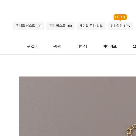
CHECK
유니크 베스트 100
귀찌 베스트 100
케이팝 주간 리뷰
신상할인 10%
귀걸이
귀찌
피어싱
이어커프
실