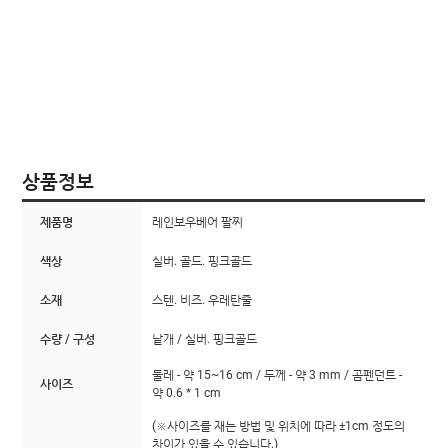
상품정보
제품명
레인보우베어 팔찌
색상
실버. 골드. 핑크골드
소재
스텐. 비즈. 우레탄줄
수량 / 구성
낱개 / 실버. 핑크골드
둘레 - 약 15~16 cm / 두께 - 약 3 mm / 곰펜던트 -
사이즈
약 0.6 * 1 cm
(※사이즈를 재는 방법 및 위치에 따라 ±1cm 정도의
차이가 있을 수 있습니다.)