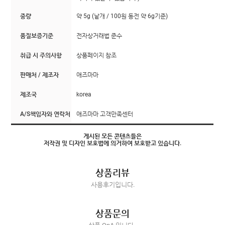
중량
약 5g (낱개 / 100원 동전 약 6g기준)
품질보증기준
전자상거래법 준수
취급 시 주의사항
상품페이지 참조
판매처 / 제조자
애즈마마
제조국
korea
A/S책임자와 연락처
애즈마마 고객만족센터
게시된 모든 콘텐츠들은
저작권 및 디자인 보호법에 의거하여 보호받고 있습니다.
상품리뷰
사용후기입니다.
상품문의