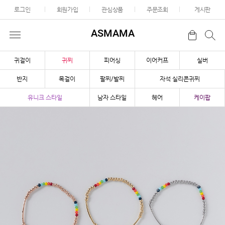
로그인
회원가입
관심상품
주문조회
게시판
ASMAMA
귀걸이
귀찌
피어싱
이어커프
실버
반지
목걸이
팔찌/발찌
자석 실리콘귀찌
유니크 스타일
남자 스타일
헤어
케이팝