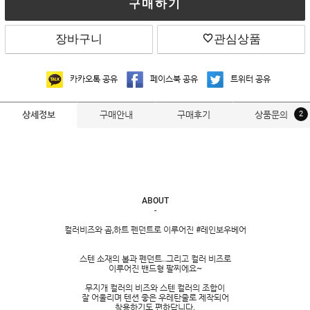
구매하기
장바구니
관심상품
카카오톡 공유
페이스북 공유
트위터 공유
구매안내
구매후기
상품문의
2
상세정보
ABOUT
-
컬러비즈와 곰,하트 펜던트로 이루어진 #레인보우베어
스텐 소재의 볼과 펜던트..그리고 컬러 비즈로
이루어진 밴드형 팔찌에요~
무지개 컬러의 비즈와 스텐 컬러의 조합이
잘 어울리며 텐션 좋은 우레탄줄로 제작되어
착용하기도 편하답니다.