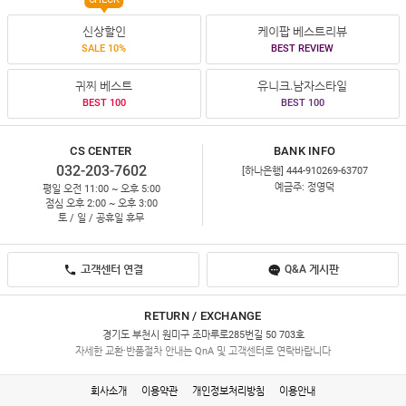
CHECK
신상할인
케이팝 베스트리뷰
SALE 10%
BEST REVIEW
귀찌 베스트
유니크.남자스타일
BEST 100
BEST 100
CS CENTER
BANK INFO
032-203-7602
[하나은행] 444-910269-63707
예금주: 정영덕
평일 오전 11:00 ~ 오후 5:00
점심 오후 2:00 ~ 오후 3:00
토 / 일 / 공휴일 휴무
고객센터 연결
Q&A 게시판
RETURN / EXCHANGE
경기도 부천시 원미구 조마루로285번길 50 703호
자세한 교환·반품절차 안내는 QnA 및 고객센터로 연락바랍니다
회사소개
이용약관
개인정보처리방침
이용안내