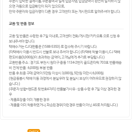
주문시 입력한 결제이름, 주문총액과 실제 입금자명, 입금금액이 완전히 일치하지 않
으면 자동으로 입금확인이 되지 않으므로,
만약 주문자와 입금자명이 다른 경우 고객센터 또는 게시판으로 알려주셔야 합니다.
교환 및 반품 정보
교환 및 반품은 수령한 후 7일 이내로, 고객센터 전화/게시판/카카오톡 으로 신청 후
보내주셔야 합니다.
택배수거는 CJ대한통운 (1588-5353) 로 접수해 주시기 바랍니다.
(타택배사 이용시 반드시 선불로 보내 주셔야 합니다.) (타택배 착불 이용시, CJ 택배
편도비용(3,000원)이 초과하는 금액이, 고객님에게 추가로 부담됩니다.)
교환반품 주소 : 경기도 부천시 원미구 중동 1134-2번지 골드존타워 703호 반품배송
비 전체 반품 : 6,000원 부분 반품
반품 후 최종 구매 금액이 5만원 이상시 3,000원, 5만원 미만시 6,000원
(현금동봉시 택배 이동 과정에서 분실우려 및 분실시 보상이 어려우므로 권장하지 않
습니다.)
(주문자 성함+핸드폰 뒷번호4자리) 반품불가사유 - 상품 수령 후 7일 이상 경과한 경
우
- 제품포장을 이미 개봉한 경우
- 제품을 이미 착용하였거나, 파손된경우(이런경우 반품이 아닌 AS로 처리됩니다.)