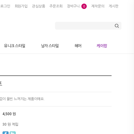
로그인
회원가입
관심상품
주문조회
장바구니
제작문의
게시판
0
유니크 스타일
남자 스타일
헤어
케이팝
프
낌이 물씬 느껴지는 제품이에요.
4,500 원
30 원 적립