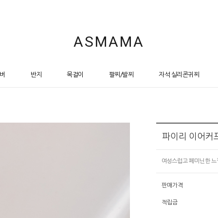
ASMAMA
버
반지
목걸이
팔찌/발찌
자석 실리콘귀찌
파이리 이어커
여성스럽고 페미닌한 느
판매가격
적립금