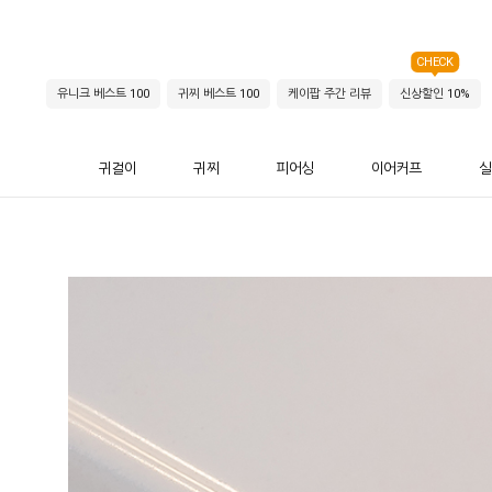
CHECK
유니크 베스트 100
귀찌 베스트 100
케이팝 주간 리뷰
신상할인 10%
귀걸이
귀찌
피어싱
이어커프
실