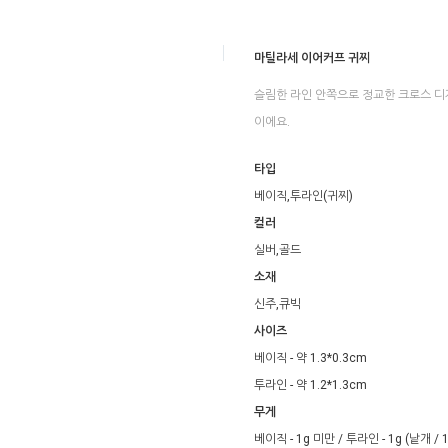
마틸라세 이어커프 귀찌
슬림한 라인 안쪽으로 정교한 크로스 
이에요.
타입
베이직,투라인(귀찌)
컬러
실버,골드
소재
신주,큐빅
사이즈
베이직 - 약 1.3*0.3cm
투라인 - 약 1.2*1.3cm
무게
베이직 - 1g 미만 / 투라인 - 1g (낱개 / 