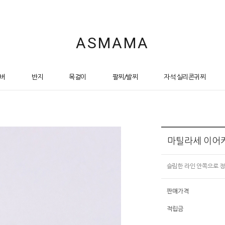
ASMAMA
버
반지
목걸이
팔찌/발찌
자석 실리콘귀찌
마틸라세 이어커
슬림한 라인 안쪽으로 
판매가격
적립금