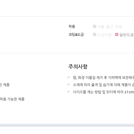
착용
귀를 뚫고 착용
코팅&도금
도금안됨
일반도금
주의사항
땀, 화장 이물질 제거 후 지퍼백에 보관해
은 제품
소재에 따라 충격 및 습기에 의해 제품이
사이즈를 재는 방법 및 위치에 따라 ±1cm
 착용 가능한 제품