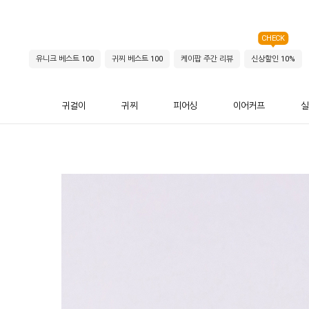
CHECK
유니크 베스트 100
귀찌 베스트 100
케이팝 주간 리뷰
신상할인 10%
귀걸이
귀찌
피어싱
이어커프
실