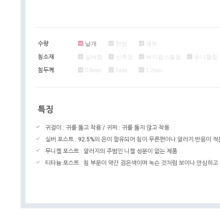
수량
낱개
한쌍
세트
침소재
실버침
신주침
써지컬스틸침
무니켈침
침두께
0.8mm
1mm
1.2mm
특징
귀걸이 : 귀를 뚫고 착용 / 귀찌 : 귀를 뚫지 않고 착용
실버 포스트 : 92.5%의 은이 함유되어 침이 무른편이나 알러지 반응이 적
무니켈 포스트 : 알러지의 주범인 니켈 성분이 없는 제품
티타늄 포스트 : 침 부분이 약간 검은색이며 녹슨 것처럼 보이나 안심하고