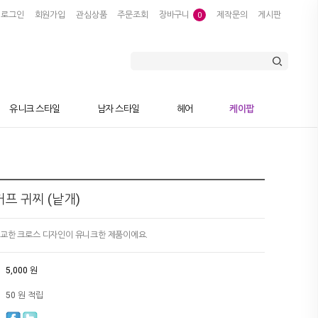
로그인
회원가입
관심상품
주문조회
장바구니
제작문의
게시판
0
유니크 스타일
남자 스타일
헤어
케이팝
프 귀찌 (낱개)
정교한 크로스 디자인이 유니크한 제품이에요.
5,000 원
50 원 적립